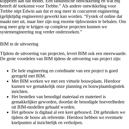
koppelen aan dat model. Een fantastische ontwikkeling en wat mij
betreft dé toekomst voor Trebbe.” Als andere ontwikkeling voor
Trebbe stipt Edwin aan dat er nog meer in concurrent engineering
(gelijktijdig engineeren) gewerkt kan worden. “Fysiek of online dat
maakt niet uit, maar hier zijn nog enorme tijdswinsten te behalen. Om
nog meer grip te krijgen op complexe projecten kunnen we
systemengineering nog verder onderzoeken.”
BIM in de uitvoering
TIjdens de uitvoering van projecten, levert BIM ook een meerwaarde.
De grote voordelen van BIM tijdens de uitvoering van project zijn:
De hele engineering en coördinatie van een project is goed
geregeld met BIM.
Met BIM werken we met een virtuele bouwplaats. Hierdoor
kunnen we gemakkelijk onze planning en bouwplaatslogistiek
inrichten.
Het bestellen van benodigd materiaal en materieel is
gemakkelijker geworden, doordat de benodigde hoeveelheden
uit BIM-modellen gehaald worden.
Het gebouw is digitaal al een keer gebouwd. Dit gebruiken we
tijdens de bouw als referentie. Hierdoor hebben we eventuele
knelpunten al inzichtelijk en verholpen.