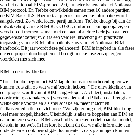
van het nationaal BIM-protocol 2.0, nu beter bekend als het
Nationaal
BIM protoco
l. En Trebbe ontwikkelde samen met 16 andere partijen
de
BIM Basis ILS
. Hierin staat precies hoe welke informatie wordt
aangeleverd. Zo werkt iedere partij uniform. Trebbe draagt bij aan de
ontwikkeling van de
BIM Basis USO
, uniforme sparingsopgave, en
werkt op dit moment samen met een aantal andere bedrijven aan een
gegevensbehoeftelijst, dit is een verdere uitwerking en praktische
toepassing van de BIM informatieniveaus van het Nationaal BIM
handboek. Dit jaar wordt deze gelanceerd. BIM is ingebed in alle fases
die een project doorloopt en dat brengt in elke fase zo zijn eigen
voordelen met zich mee.
BIM in de ontwikkelfase
“Toen Trebbe begon met BIM lag de focus op voorbereiding en we
kunnen trots zijn op wat we al bereikt hebben.” De ontwikkeling van
een project wordt vanuit BIM aangevlogen. Architect, installateur,
constructeur, co-makers, zij werken allemaal in BIM en dat brengt de
welbekende voordelen als snel schakelen, meer inzicht en
faalkostenreductie met zich mee. “We zijn er nog niet, BIM biedt nog
veel meer mogelijkheden. Uiteindelijk is alles te koppelen aan BIM en
daardoor zien we dat BIM verschuift van tekenmodel naar datamodel,
de spin in het web. In het kort betekent dit dat we alle informatie van
onderdelen en ook benodigde documenten zoals planningen kunnen