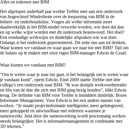
Alles en iedereen met BIM
Het afgelopen anderhalf jaar werkte Trebbe mee aan een
onderzoek
van hogeschool Windesheim over de toepassing van BIM in de
beheer- en onderhoudsfase. Vragen als welke informatie moet
daadwerkelijk in het BIM-model verwerkt worden, wie doet dat dan
en op welke wijze worden met dit onderzoek beantwoord. Het doel?
Een eenduidige werkwijze en duidelijke afspraken wie wat doet.
Onlangs is het onderzoek gepresenteerd. Dit zette ons aan tot denken.
Waar komen we vandaan en waar gaan we naar toe met BIM? Tijd om
de balans op te maken met onze eigen BIM-manager Edwin de Graaf.
Waar komen we vandaan met BIM?
“Om te weten waar je naar toe gaat, is het belangrijk om te weten waar
je vandaan komt”, opent Edwin. Eind 2009 startte Trebbe met drie
collega’s een onderzoek naar BIM. “Ik was destijds werkvoorbereider
en één van de drie die zich met BIM ging bezig houden”, blikt Edwin
terug. De definitie van BIM voor Trebbe is inmiddels duidelijk: Bouw
Informatie Management. Voor Edwin is het een andere manier van
werken. “Je maakt projectinformatie intelligenter, meer geïntegreerd,
meer gekoppeld en uitwisselbaar met iedereen waarmee je
samenwerkt. Juist door die samenwerking wordt procesmatig werken
steeds belangrijker. Het is informatiemanagement in combinatie met
3D tekenen.”