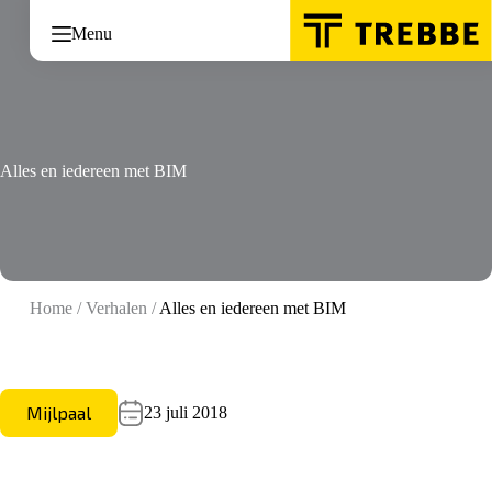
Ga
naar
Menu
de
inhoud
Alles en iedereen met BIM
Home
/
Verhalen
/
Alles en iedereen met BIM
Mijlpaal
23 juli 2018