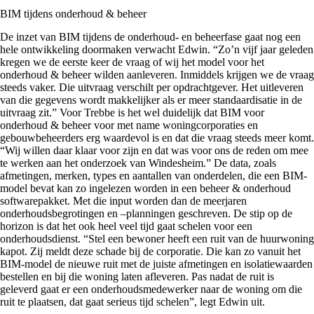
BIM tijdens onderhoud & beheer
De inzet van BIM tijdens de onderhoud- en beheerfase gaat nog een
hele ontwikkeling doormaken verwacht Edwin. “Zo’n vijf jaar geleden
kregen we de eerste keer de vraag of wij het model voor het
onderhoud & beheer wilden aanleveren. Inmiddels krijgen we de vraag
steeds vaker. Die uitvraag verschilt per opdrachtgever. Het uitleveren
van die gegevens wordt makkelijker als er meer standaardisatie in de
uitvraag zit.” Voor Trebbe is het wel duidelijk dat BIM voor
onderhoud & beheer voor met name woningcorporaties en
gebouwbeheerders erg waardevol is en dat die vraag steeds meer komt.
“Wij willen daar klaar voor zijn en dat was voor ons de reden om mee
te werken aan het
onderzoek van Windesheim
.” De data, zoals
afmetingen, merken, types en aantallen van onderdelen, die een BIM-
model bevat kan zo ingelezen worden in een beheer & onderhoud
softwarepakket. Met die input worden dan de meerjaren
onderhoudsbegrotingen en –planningen geschreven. De stip op de
horizon is dat het ook heel veel tijd gaat schelen voor een
onderhoudsdienst. “Stel een bewoner heeft een ruit van de huurwoning
kapot. Zij meldt deze schade bij de corporatie. Die kan zo vanuit het
BIM-model de nieuwe ruit met de juiste afmetingen en isolatiewaarden
bestellen en bij die woning laten afleveren. Pas nadat de ruit is
geleverd gaat er een onderhoudsmedewerker naar de woning om die
ruit te plaatsen, dat gaat serieus tijd schelen”, legt Edwin uit.