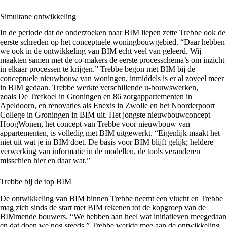
Simultane ontwikkeling
In de periode dat de onderzoeken naar BIM liepen zette Trebbe ook de
eerste schreden op het conceptuele woningbouwgebied. “Daar hebben
we ook in de ontwikkeling van BIM echt veel van geleerd. Wij
maakten samen met de co-makers de eerste processchema’s om inzicht
in elkaar processen te krijgen.” Trebbe begon met BIM bij de
conceptuele nieuwbouw van woningen, inmiddels is er al zoveel meer
in BIM gedaan. Trebbe werkte verschillende u-bouwswerken,
zoals
De Trefkoel in Groningen
en
86 zorgappartementen in
Apeldoorn
, en renovaties als
Enexis in Zwolle
en het
Noorderpoort
College in Groningen
in BIM uit. Het jongste nieuwbouwconcept
HoogWonen
, het concept van Trebbe voor nieuwbouw van
appartementen, is volledig met BIM uitgewerkt. “Eigenlijk maakt het
niet uit wat je in BIM doet. De basis voor BIM blijft gelijk; heldere
verwerking van informatie in de modellen, de tools veranderen
misschien hier en daar wat.”
Trebbe bij de top BIM
De ontwikkeling van BIM binnen Trebbe neemt een vlucht en Trebbe
mag zich sinds de start met BIM rekenen tot de kopgroep van de
BIMmende bouwers. “We hebben aan heel wat initiatieven meegedaan
en dat doen we nog steeds.” Trebbe werkte mee aan de ontwikkeling