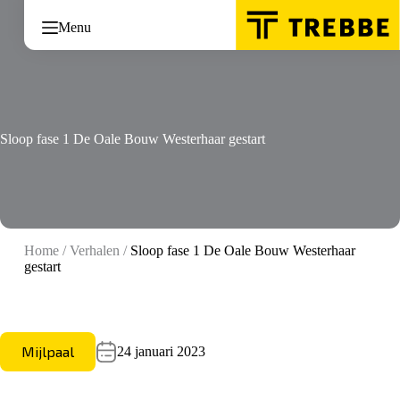
Ga
naar
Menu
de
inhoud
Sloop fase 1 De Oale Bouw Westerhaar gestart
Home
/
Verhalen
/
Sloop fase 1 De Oale Bouw Westerhaar
gestart
Mijlpaal
24 januari 2023