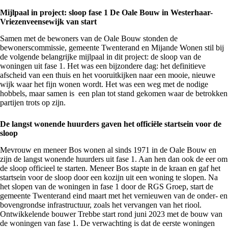
Mijlpaal in project: sloop fase 1 De Oale Bouw in Westerhaar-
Vriezenveensewijk van start
Samen met de bewoners van de Oale Bouw stonden de
bewonerscommissie, gemeente Twenterand en Mijande Wonen stil bij
de volgende belangrijke mijlpaal in dit project: de sloop van de
woningen uit fase 1. Het was een bijzondere dag: het definitieve
afscheid van een thuis en het vooruitkijken naar een mooie, nieuwe
wijk waar het fijn wonen wordt. Het was een weg met de nodige
hobbels, maar samen is een plan tot stand gekomen waar de betrokken
partijen trots op zijn.
De langst wonende huurders gaven het officiële startsein voor de
sloop
Mevrouw en meneer Bos wonen al sinds 1971 in de Oale Bouw en
zijn de langst wonende huurders uit fase 1. Aan hen dan ook de eer om
de sloop officieel te starten. Meneer Bos stapte in de kraan en gaf het
startsein voor de sloop door een kozijn uit een woning te slopen. Na
het slopen van de woningen in fase 1 door de RGS Groep, start de
gemeente Twenterand eind maart met het vernieuwen van de onder- en
bovengrondse infrastructuur, zoals het vervangen van het riool.
Ontwikkelende bouwer Trebbe start rond juni 2023 met de bouw van
de woningen van fase 1. De verwachting is dat de eerste woningen