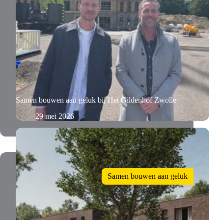
Samen bouwen aan geluk bij Het Gildenhof Zwolle
29 mei 2026
Samen bouwen aan geluk