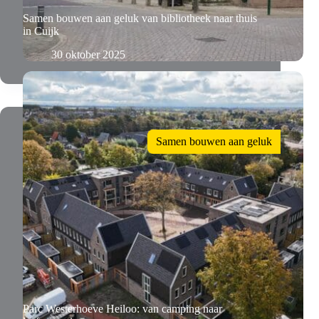
Samen bouwen aan geluk van bibliotheek naar thuis
in Cuijk
30 oktober 2025
Samen bouwen aan geluk
Parc Westerhoeve Heiloo: van camping naar