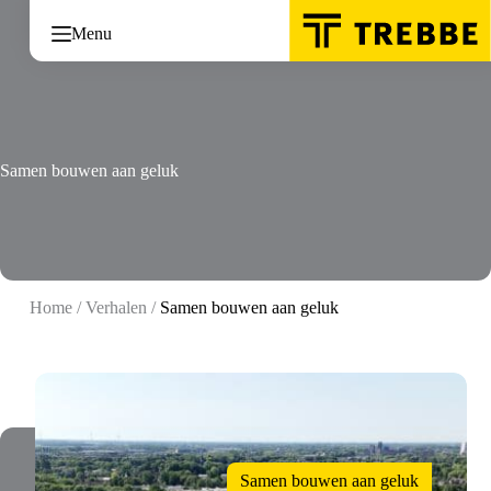
Ga
naar
Menu
de
inhoud
Samen bouwen aan geluk
Home
/
Verhalen
/
Samen bouwen aan geluk
Samen bouwen aan geluk