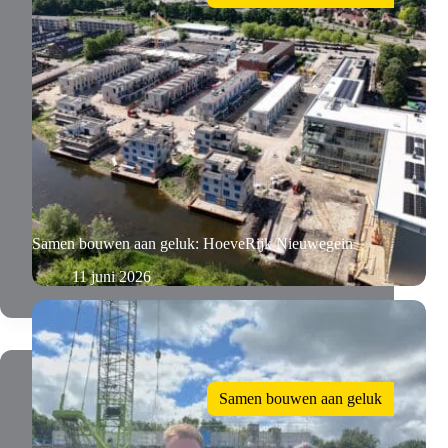
Samen bouwen aan geluk: HoeveRijk Nieuwegein
11 juni 2026
Samen bouwen aan geluk