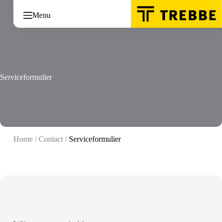
Ga
naar
Menu
de
inhoud
Serviceformulier
Home
/
Contact
/
Serviceformulier