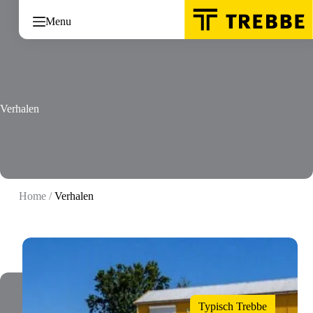
Ga
naar
Menu
de
inhoud
Verhalen
Home
/
Verhalen
Typisch Trebbe