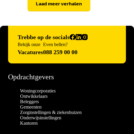
Laad meer verhalen
Trebbe op de socials
Bekijk onze
Even bellen?
Vacatures
088 259 00 00
Opdrachtgevers
Woningcorporaties
Ontwikkelaars
Beleggers
Gemeenten
Zorginstellingen & ziekenhuizen
Onderwijsinstellingen
Kantoren