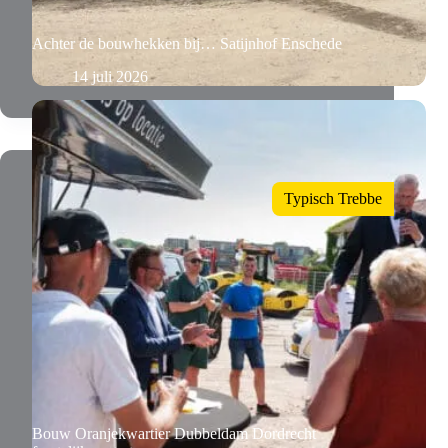
Achter de bouwhekken bij… Satijnhof Enschede
14 juli 2026
Typisch Trebbe
Bouw Oranjekwartier Dubbeldam Dordrecht