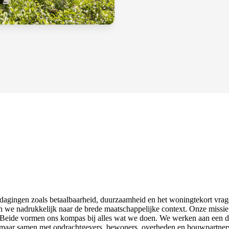
tdagingen zoals betaalbaarheid, duurzaamheid en het woningtekort vr
ken we nadrukkelijk naar de brede maatschappelijke context. Onze miss
eide vormen ons kompas bij alles wat we doen. We werken aan een d
en, maar samen met opdrachtgevers, bewoners, overheden en bouwpartner