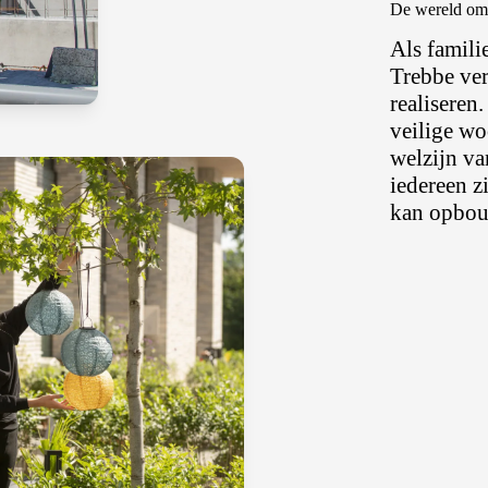
De wereld om
Als famili
Trebbe ve
realiseren
veilige w
welzijn v
iedereen z
kan opbo