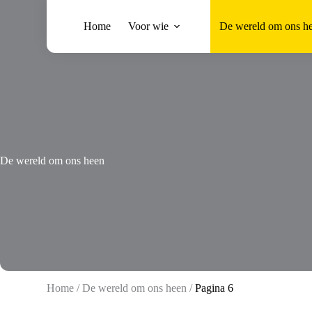
Ga
naar
Home
Voor wie
De wereld om ons h
de
inhoud
De wereld om ons heen
Home
/
De wereld om ons heen
/
Pagina 6