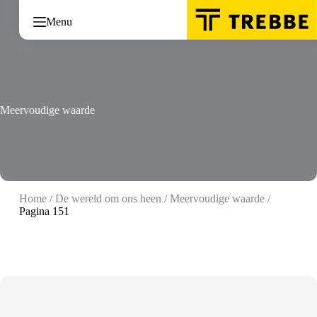
Ga
naar
Menu
de
inhoud
Meervoudige waarde
Home
/
De wereld om ons heen
/
Meervoudige waarde
/
Pagina 151