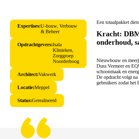
Een totaalpakket diens
Expertises:
U-bouw, Verbouw
& Beheer
Kracht: DBMO-
onderhoud, 
Opdrachtgevers:
Isala
Klinieken,
Zorggroep
Nieuwbouw en meerjar
Noorderboog
Dura Vermeer en EQUA
schoonmaak en energie
Architect:
Vakwerk
De opdracht volgt na
gebruikers zodat het 
Locatie:
Meppel
Status:
Gerealiseerd