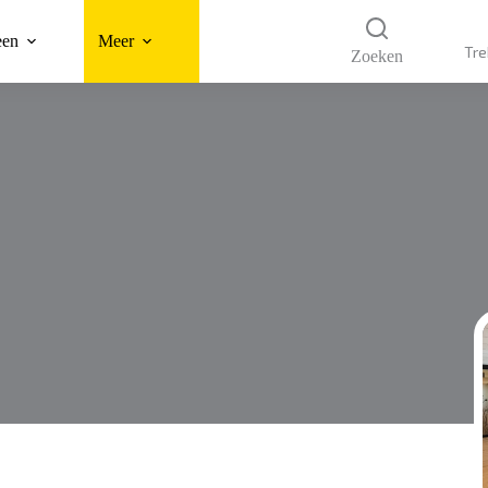
een
Meer
Tre
Zoeken