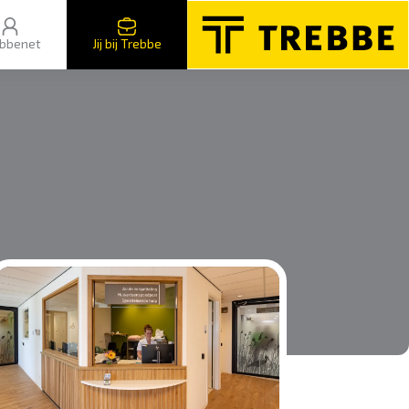
bbenet
Jij bij Trebbe