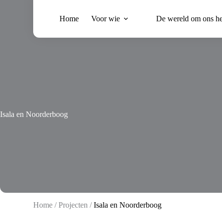
Ga
naar
Home
Voor wie
De wereld om ons h
de
inhoud
Isala en Noorderboog
Home
/
Projecten
/
Isala en Noorderboog