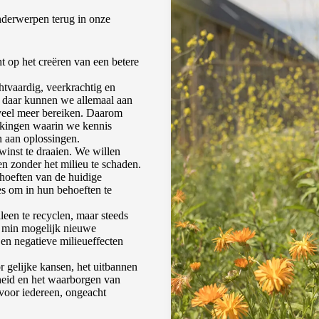
derwerpen terug in onze
ht op het creëren van een betere
htvaardig, veerkrachtig en
s: daar kunnen we allemaal aan
eel meer bereiken. Daarom
rkingen waarin we kennis
 aan oplossingen.
 winst te draaien. We willen
en zonder het milieu te schaden.
ehoeften van de huidige
es om in hun behoeften te
lleen te recyclen, maar steeds
o min mogelijk nieuwe
en negatieve milieueffecten
or gelijke kansen, het uitbannen
heid en het waarborgen van
 voor iedereen, ongeacht