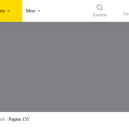
een
Meer
Tre
Zoeken
luk
/
Pagina 155