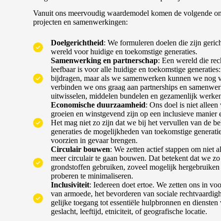
Vanuit ons meervoudig waardemodel komen de volgende on
projecten en samenwerkingen:
Doelgerichtheid
: We formuleren doelen die zijn geric
wereld voor huidige en toekomstige generaties.
Samenwerking en partnerschap
: Een wereld die rec
leefbaar is voor alle huidige en toekomstige generatie
bijdragen, maar als we samenwerken kunnen we nog v
verbinden we ons graag aan partnerships en samenwe
uitwisselen, middelen bundelen en gezamenlijk werken
Economische duurzaamheid
: Ons doel is niet alleen
groeien en winstgevend zijn op een inclusieve manier 
Het mag niet zo zijn dat we bij het vervullen van de b
generaties de mogelijkheden van toekomstige generati
voorzien in gevaar brengen.
Circulair bouwen
: We zetten actief stappen om niet a
meer circulair te gaan bouwen. Dat betekent dat we z
grondstoffen gebruiken, zoveel mogelijk hergebruiken 
proberen te minimaliseren.
Inclusiviteit
: Iedereen doet ertoe. We zetten ons in vo
van armoede, het bevorderen van sociale rechtvaardig
gelijke toegang tot essentiële hulpbronnen en diensten
geslacht, leeftijd, etniciteit, of geografische locatie.