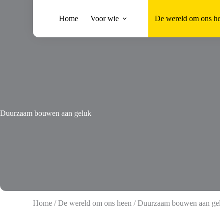
Ga
naar
Home
Voor wie
De wereld om ons h
de
inhoud
Duurzaam bouwen aan geluk
Home
/
De wereld om ons heen
/
Duurzaam bouwen aan ge