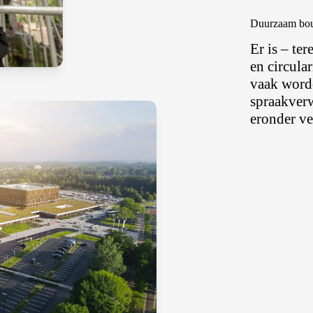
Duurzaam bou
Er is – te
en circula
vaak word
spraakverw
eronder ve