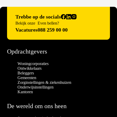
Trebbe op de socials
Bekijk onze
Even bellen?
Vacatures
088 259 00 00
Opdrachtgevers
Woningcorporaties
Ontwikkelaars
Beleggers
Gemeenten
Zorginstellingen & ziekenhuizen
Onderwijsinstellingen
Kantoren
De wereld om ons heen