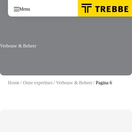
Ga
naar
Menu
de
inhoud
Verbouw & Beheer
Home
/
Onze expertises
/
Verbouw & Beheer
/
Pagina 6