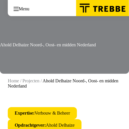
Ga
naar
Menu
de
inhoud
Ahold Delhaize Noord-, Oost- en midden Nederland
Home
/
Projecten
/
Ahold Delhaize Noord-, Oost- en midden
Nederland
Expertise:
Verbouw & Beheer
Opdrachtgever:
Ahold Delhaize