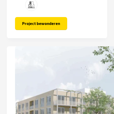
optopping en nieuwbouw.
Project bewonderen
De
Keersluis