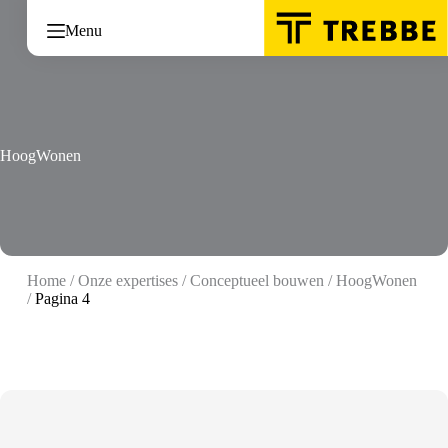
Ga
naar
Menu
de
inhoud
HoogWonen
Home
/
Onze expertises
/
Conceptueel bouwen
/
HoogWonen
/
Pagina 4