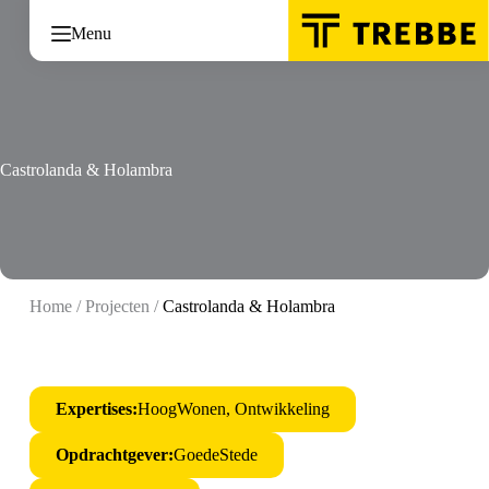
Ga
naar
Menu
de
inhoud
Castrolanda & Holambra
Home
/
Projecten
/
Castrolanda & Holambra
Expertises:
HoogWonen, Ontwikkeling
Opdrachtgever:
GoedeStede