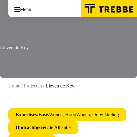
Ga
naar
Menu
de
inhoud
Lieven de Key
Home
/
Projecten
/
Lieven de Key
Expertises:
BasisWonen, HoogWonen, Ontwikkeling
Opdrachtgever:
de Alliantie