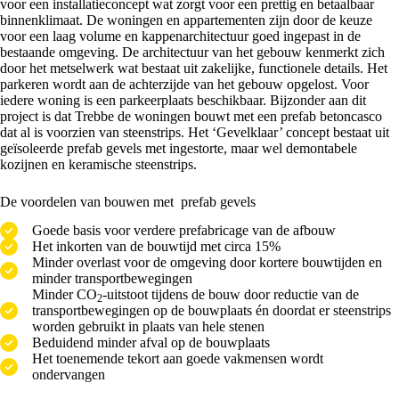
voor een installatieconcept wat zorgt voor een prettig en betaalbaar
binnenklimaat. De woningen en appartementen zijn door de keuze
voor een laag volume en kappenarchitectuur goed ingepast in de
bestaande omgeving. De architectuur van het gebouw kenmerkt zich
door het metselwerk wat bestaat uit zakelijke, functionele details. Het
parkeren wordt aan de achterzijde van het gebouw opgelost. Voor
iedere woning is een parkeerplaats beschikbaar. Bijzonder aan dit
project is dat Trebbe de woningen bouwt met een prefab betoncasco
dat al is voorzien van steenstrips. Het ‘Gevelklaar’ concept bestaat uit
geïsoleerde prefab gevels met ingestorte, maar wel demontabele
kozijnen en keramische steenstrips.
De voordelen van bouwen met prefab gevels
Goede basis voor verdere prefabricage van de afbouw
Het inkorten van de bouwtijd met circa 15%
Minder overlast voor de omgeving door kortere bouwtijden en
minder transportbewegingen
Minder CO
-uitstoot tijdens de bouw door reductie van de
2
transportbewegingen op de bouwplaats én doordat er steenstrips
worden gebruikt in plaats van hele stenen
Beduidend minder afval op de bouwplaats
Het toenemende tekort aan goede vakmensen wordt
ondervangen