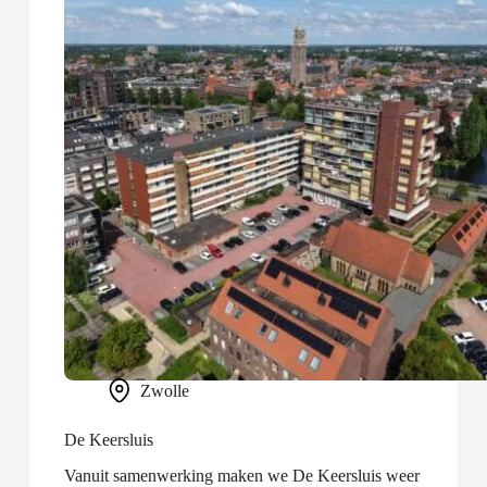
Zwolle
De Keersluis
Vanuit samenwerking maken we De Keersluis weer