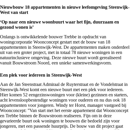
Nieuwbouw 18 appartementen in nieuwe leefomgeving Steenwijk-
West van start
‘Op naar een nieuwe woonbuurt waar het fijn, duurzaam en
gezond wonen is’
Onlangs is ontwikkelende bouwer Trebbe in opdracht van
woningcorporatie
Woonconcept
gestart met de bouw van 18
appartementen in Steenwijk-West. De appartementen maken onderdeel
uit van een groter project, met in totaal
78 nieuwe woningen
in een
natuurinclusieve omgeving. Deze nieuwe buurt wordt gerealiseerd
vanuit Bouwstroom Noord, een unieke samenwerkingsvorm.
Een plek voor iedereen in Steenwijk-West
Aan de Jan Steenstraat Admiraal de Ruyterstraat en de Vondelstraat in
Steenwijk-West komt een nieuwe buurt met een plek voor iedereen.
Hier komen 52 eengezinswoningen voor (kleine) gezinnen en starters,
acht levensloopbestendige woningen voor ouderen en nu dus ook 18
appartementen voor jongeren. Windy ter Horst, manager vastgoed bij
Woonconcept: ”Van start met het eerste appartement dat Woonconcept
en Trebbe binnen de Bouwstroom realiseren. Fijn om in deze
gevarieerde buurt ook woningen te bouwen die bedoeld zijn voor
jongeren, met een passende huurprijs. De bouw van dit project gaat