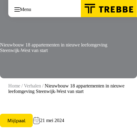
Ga
naar
Menu
de
inhoud
Nieuwbouw 18 appartementen in nieuwe leefomgeving
Steenwijk-West van start
Home
/
Verhalen
/
Nieuwbouw 18 appartementen in nieuwe
leefomgeving Steenwijk-West van start
Mijlpaal
21 mei 2024