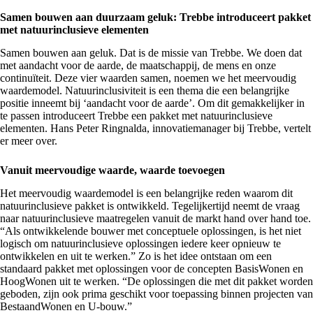
Samen bouwen aan duurzaam geluk: Trebbe introduceert pakket
met natuurinclusieve elementen
Samen bouwen aan geluk. Dat is de missie van Trebbe. We doen dat
met aandacht voor de aarde, de maatschappij, de mens en onze
continuïteit. Deze vier waarden samen, noemen we het meervoudig
waardemodel. Natuurinclusiviteit is een thema die een belangrijke
positie inneemt bij ‘aandacht voor de aarde’. Om dit gemakkelijker in
te passen introduceert Trebbe een pakket met natuurinclusieve
elementen. Hans Peter Ringnalda, innovatiemanager bij Trebbe, vertelt
er meer over.
Vanuit meervoudige waarde, waarde toevoegen
Het meervoudig waardemodel is een belangrijke reden waarom dit
natuurinclusieve pakket is ontwikkeld. Tegelijkertijd neemt de vraag
naar natuurinclusieve maatregelen vanuit de markt hand over hand toe.
“Als ontwikkelende bouwer met conceptuele oplossingen, is het niet
logisch om natuurinclusieve oplossingen iedere keer opnieuw te
ontwikkelen en uit te werken.” Zo is het idee ontstaan om een
standaard pakket met oplossingen voor de concepten BasisWonen en
HoogWonen uit te werken. “De oplossingen die met dit pakket worden
geboden, zijn ook prima geschikt voor toepassing binnen projecten van
BestaandWonen en U-bouw.”