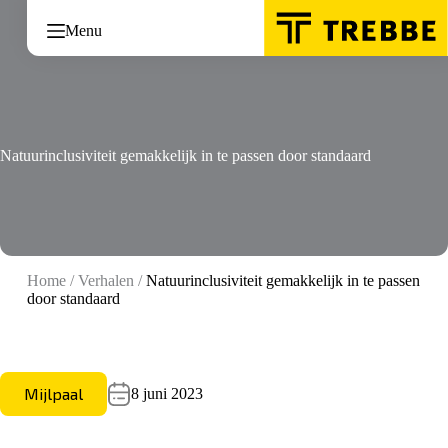
Ga
naar
Menu
de
inhoud
Natuurinclusiviteit gemakkelijk in te passen door standaard
Home
/
Verhalen
/
Natuurinclusiviteit gemakkelijk in te passen
door standaard
Mijlpaal
8 juni 2023