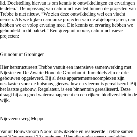
lid. Doelstelling hiervan is om kennis te ontwikkelingen en ervaringen
te delen.” De inpassing van natuurinclusiviteit binnen de projecten van
Trebbe is niet nieuw. “We zien deze ontwikkeling wel een vlucht
nemen. Als we kijken naar onze projecten van de afgelopen jaren, dan
hebben we er volop ervaring mee. Die kennis en ervaring hebben we
gebundeld in dit pakket.” Een greep uit mooie, natuurinclusieve
projecten:
Grunobuurt Groningen
Hier herstructureert Trebbe vanuit een intensieve samenwerking met
Nijestee en De Zwarte Hond de Grunobuurt. Inmiddels zijn er drie
gebouwen opgeleverd. Bij al deze appartementencomplexen zijn
nestkasten voor de huismus, gierzwaluw en vleermuis gerealiseerd. Bij
het laatste gebouw,
Regulateur
, is een binnentuin gerealiseerd. Deze
draagt bij aan goed watermanagement en een rijkere biodiversiteit in de
wijk.
Nijeveenseweg Meppel
Vanuit
Bouwstroom Noord
ontwikkelde en realiseerde Trebbe samen
met Woonconcept
32 woningen
. Hier zijn onder meer vogelvides