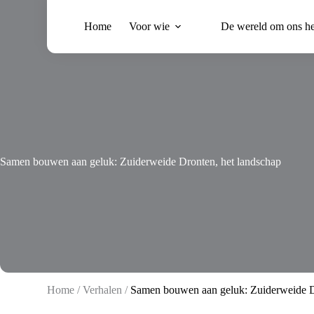
Ga
naar
Home
Voor wie
De wereld om ons h
de
inhoud
Samen bouwen aan geluk: Zuiderweide Dronten, het landschap
Home
/
Verhalen
/
Samen bouwen aan geluk: Zuiderweide D