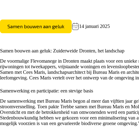
Samen bouwen aan geluk
14 januari 2025
Samen bouwen aan geluk: Zuiderweide Dronten, het landschap
De voormalige Flevomanege in Dronten maakt plaats voor een unieke
rijwoningen tot tweekappers, vrijstaande woningen en levensloopbeste
Samen met Cees Maris,
landschapsarchitect bij Bureau Maris
en archit
leefomgeving. Cees Maris vertelt over het ontwerp van de omgeving i
Samenwerking en participatie: een stevige basis
De samenwerking met Bureau Maris begon al meer dan vijftien jaar gele
stroomversnelling. Toen pakte Trebbe samen met Bureau Maris en Molena
Oversticht en met de betrokkenheid van omwonenden werd een participat
Stedenbouwkundig hebben we gekozen voor een minimalisering van auto’s
mogelijk voorzien is van een gevarieerde biodiverse groene omgeving.