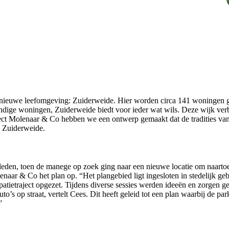
 nieuwe leefomgeving: Zuiderweide. Hier worden
circa 141 woningen
g
ndige woningen, Zuiderweide biedt voor ieder wat wils. Deze wijk ver
ect Molenaar & Co hebben we een ontwerp gemaakt dat de tradities van d
n Zuiderweide.
den, toen de manege op zoek ging naar een nieuwe locatie om naartoe t
ar & Co het plan op. “Het plangebied ligt ingesloten in stedelijk gebi
ietraject opgezet. Tijdens diverse sessies werden ideeën en zorgen ged
 op straat, vertelt Cees. Dit heeft geleid tot een plan waarbij de pa
”