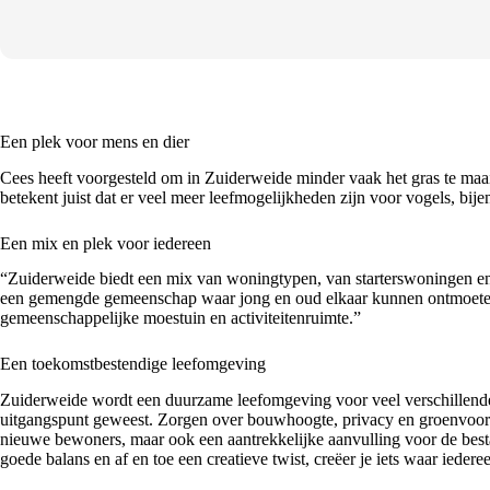
Een plek voor mens en dier
Cees heeft voorgesteld om in Zuiderweide minder vaak het gras te maa
betekent juist dat er veel meer leefmogelijkheden zijn voor vogels, bije
Een mix en plek voor iedereen
“Zuiderweide biedt een mix van woningtypen, van starterswoningen en
een gemengde gemeenschap waar jong en oud elkaar kunnen ontmoeten. Me
gemeenschappelijke moestuin en activiteitenruimte.”
Een toekomstbestendige leefomgeving
Zuiderweide wordt een duurzame leefomgeving voor veel verschillen
uitgangspunt geweest. Zorgen over bouwhoogte, privacy en groenvoorzi
nieuwe bewoners, maar ook een aantrekkelijke aanvulling voor de besta
goede balans en af en toe een creatieve twist, creëer je iets waar iede