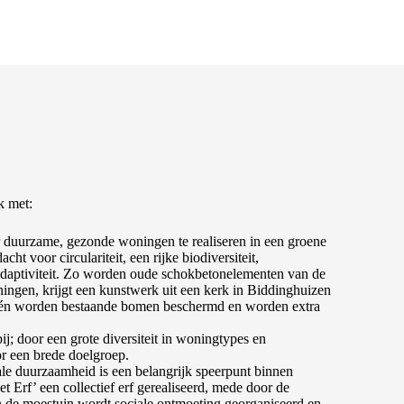
k met:
 duurzame, gezonde woningen te realiseren in een groene
ht voor circulariteit, een rijke biodiversiteit,
tadaptiviteit. Zo worden oude schokbetonelementen van de
ingen, krijgt een kunstwerk uit een kerk in Biddinghuizen
 én worden bestaande bomen beschermd en worden extra
; door een grote diversiteit in woningtypes en
r een brede doelgroep.
le duurzaamheid is een belangrijk speerpunt binnen
 Erf’ een collectief erf gerealiseerd, mede door de
 de moestuin wordt sociale ontmoeting georganiseerd en