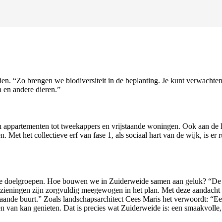
ien. “Zo brengen we biodiversiteit in de beplanting. Je kunt verwacht
n en andere dieren.”
 appartementen tot tweekappers en vrijstaande woningen. Ook aan de l
t het collectieve erf van fase 1, als sociaal hart van de wijk, is er
de doelgroepen. Hoe bouwen we in Zuiderweide samen aan geluk? “De 
eningen zijn zorgvuldig meegewogen in het plan. Met deze aandacht voo
ande buurt.” Zoals landschapsarchitect Cees Maris het verwoordt: “Een 
reen van kan genieten. Dat is precies wat Zuiderweide is: een smaakvoll