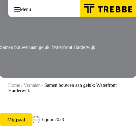
Ga
naar
Menu
de
inhoud
Samen bouwen aan geluk: Waterfront Harderwijk
Home
/
Verhalen
/
Samen bouwen aan geluk: Waterfront
Harderwijk
Mijlpaal
16 juni 2023