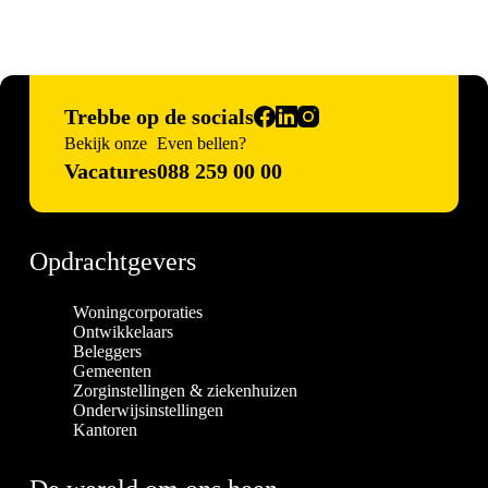
Trebbe op de socials
Bekijk onze
Even bellen?
Vacatures
088 259 00 00
Opdrachtgevers
Woningcorporaties
Ontwikkelaars
Beleggers
Gemeenten
Zorginstellingen & ziekenhuizen
Onderwijsinstellingen
Kantoren