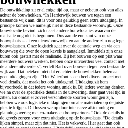
De ontwikkeling zit er al enige tijd op, maar er gebeurt ook van alles
achter de bouwhekken. “In Harderwijk bouwen we tegen een
bestaande wijk aan, dit is voor ons gelukkig geen extra uitdaging. In
principe komen we namelijk niet in deze bestaande woonwijk. Onze
bouwlocatie bevindt zich naast andere bouwlocaties waarvan de
realisatie nog niet is begonnen. Dus aan de ene kant van onze
bouwplaats staat een nieuwbouwwijk en aan de andere zijn nog lege
bouwplaatsen. Onze logistiek gaat over de centrale weg en via een
bouwweg die over de open kavels is aangelegd. Inmiddels zijn onze
buren ook gestart met de realisatie. Bij het bouwen op een plot waar
meerdere bouwers werken, hebben onze uitvoerders veel contact met
de andere uitvoerders”, vertelt Bart over bouwen tegen een bestaande
wijk aan. Dat betekent niet dat er achter de bouwhekken helemaal
geen uitdagingen zijn. “Het Waterfont is een heel divers project met
veel details, dat maakt het ook uitdagend. Uitdaging zit hem
bijvoorbeeld in dat iedere woning uniek is. Bij iedere woning denken
we na over de specifieke details in de uitvoering, daar gaat veel tijd in
zitten. En omdat er zoveel verschillende soorten woningen zijn,
hebben we ook logistieke uitdagingen om alle materialen op de juiste
plek te krijgen. Dit lossen we op door intensieve afstemming en
planningsoverleg met co-makers en bouwpartners.” Ook de details in
de gevels zorgen voor extra uitdaging op de bouwplaats. “De details
lijken simpel, maar zijn dat niet. Het is vakwerk. Hier gaat dan ook