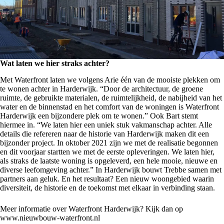
Wat laten we hier straks achter?
Met Waterfront laten we volgens Arie één van de mooiste plekken om
te wonen achter in Harderwijk. “Door de architectuur, de groene
ruimte, de gebruikte materialen, de ruimtelijkheid, de nabijheid van het
water en de binnenstad en het comfort van de woningen is Waterfront
Harderwijk een bijzondere plek om te wonen.” Ook Bart stemt
hiermee in. “We laten hier een uniek stuk vakmanschap achter. Alle
details die refereren naar de historie van Harderwijk maken dit een
bijzonder project. In oktober 2021 zijn we met de realisatie begonnen
en dit voorjaar startten we met de eerste opleveringen. We laten hier,
als straks de laatste woning is opgeleverd, een hele mooie, nieuwe en
diverse leefomgeving achter.” In Harderwijk bouwt Trebbe samen met
partners aan geluk. En het resultaat? Een nieuw woongebied waarin
diversiteit, de historie en de toekomst met elkaar in verbinding staan.
Meer informatie over Waterfront Harderwijk? Kijk dan op
www.nieuwbouw-waterfront.nl