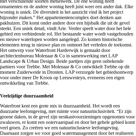
met verschillende soorten metselwerk. De ene woning heeft
ornamenten en de andere woning heeft juist weer een ander dak. Elke
woning is uniek. De diversiteit in het aanzicht vind ik het project
bijzonder maken.” Het appartementencomplex doet denken aan
pakhuizen. Dit komt onder andere door een hijsbalk die uit de gevel
steekt. Een uniek detail, vindt Arie. Verder speelt water door het hele
gebied een verbindende rol. Het bestaande water wordt vastgehouden
en nieuwe waterlopen worden aangelegd. Zo komen historische
elementen terug in nieuwe plan en ontmoet het verleden de toekomst.
Het ontwerp voor Waterfront Harderwijk is gemaakt door
architectenbureau Molenaar & Co in samenwerking met LAP
Landscape & Urban Design. Beide partijen zijn geen onbekende
partners voor Trebbe. Met Molenaar & Co ontwikkelt Trebbe op dit
moment
Zuiderweide
in Dronten. LAP verzorgde het gebiedsontwerp
voor onder meer
De Kroon op Leeuwesteyn
, eveneens een eigen
ontwikkeling van Trebbe.
Veelzijdige duurzaamheid
Waterfront kent een grote mix in duurzaamheid. Het wordt een
duurzame leefomgeving, met ruimte voor natuurinclusiviteit. “Er zijn
groene daken, in de gevel zijn nestkastvoorzieningen opgenomen voor
zwaluwen, er komt een ooiervaarspaal en door het gehele gebied komt
veel groen. Zo creëren we een natuurinclusieve leefomgeving.
Daarnaast zorgen we voor goed watermanagement door het realiseren