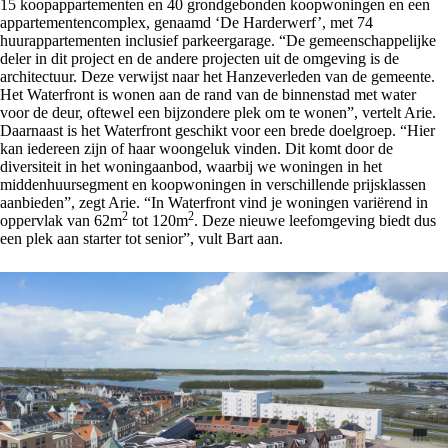
15 koopappartementen en 40 grondgebonden koopwoningen en een
appartementencomplex, genaamd ‘De Harderwerf’, met 74
huurappartementen inclusief parkeergarage. “De gemeenschappelijke
deler in dit project en de andere projecten uit de omgeving is de
architectuur. Deze verwijst naar het Hanzeverleden van de gemeente.
Het Waterfront is wonen aan de rand van de binnenstad met water
voor de deur, oftewel een bijzondere plek om te wonen”, vertelt Arie.
Daarnaast is het Waterfront geschikt voor een brede doelgroep. “Hier
kan iedereen zijn of haar woongeluk vinden. Dit komt door de
diversiteit in het woningaanbod, waarbij we woningen in het
middenhuursegment en koopwoningen in verschillende prijsklassen
aanbieden”, zegt Arie. “In Waterfront vind je woningen variërend in
2
2
oppervlak van 62m
tot 120m
. Deze nieuwe leefomgeving biedt dus
een plek aan starter tot senior”, vult Bart aan.