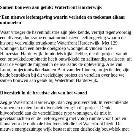
Samen bouwen aan geluk: Waterfront Harderwijk
‘Een nieuwe leefomgeving waarin verleden en toekomst elkaar
ontmoeten’
Waar vroeger de havenindustrie zijn plek kende, verrijst tegenwoordig
een diverse, duurzame en natuurinclusieve leefomgeving waarin de
historie veelvuldig terugkomt:
Waterfront Harderwijk
. Met 129
woningen kan een brede doelgroep woongeluk vinden in de
Hanzestad Harderwijk. Inmiddels kijkt Trebbe, die dit project vanuit
een ontwikkelcombinatie heeft ontwikkeld en zelfstandig realiseert, uit
naar de volgende mijlpaal in de realisatie: de oplevering. Arie van
Loon, projectontwikkelaar, en Bart van der Linden, projectleider, zijn
beide betrokken bij dit veelzijdige project en vertellen over hoe we
samen bouwen aan geluk bij Waterfront Harderwijk.
Diversiteit in de breedste zin van het woord
Zeg je Waterfront Harderwijk, dan zeg je diversiteit. In verschillende
vormen en maten komt diversiteit terug in dit project. Denk
bijvoorbeeld aan de verschillende type woningen, de mix in
gevelaanzichten en de leefomgeving met volop ruimte voor flora en
fauna voor de optimale biodiversiteit die het Waterfront biedt. De
nieuwe energiezuinige wijk bestaat uit een driehoekig bouwblok met