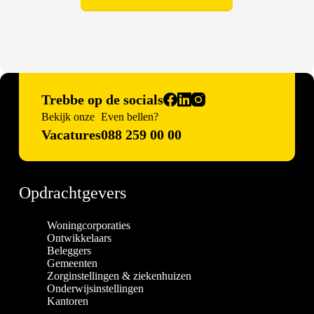
Trebbe op de socials
Bekijk onze
Even bellen?
Vacatures
088 259 00 00
Opdrachtgevers
Woningcorporaties
Ontwikkelaars
Beleggers
Gemeenten
Zorginstellingen & ziekenhuizen
Onderwijsinstellingen
Kantoren