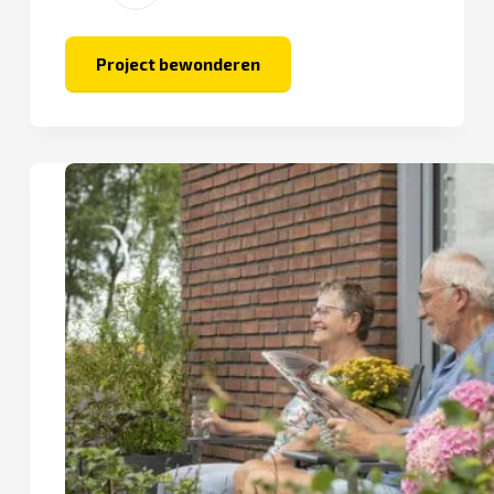
Project bewonderen
Stad
in
Selwerd
–
Hibiscus