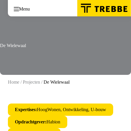
Ga
naar
Menu
de
inhoud
De Wielewaal
Home
/
Projecten
/
De Wielewaal
Expertises:
HoogWonen, Ontwikkeling, U-bouw
Opdrachtgever:
Habion