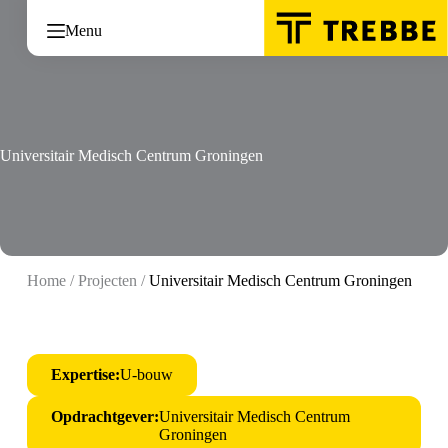
Ga
naar
Menu
de
inhoud
Universitair Medisch Centrum Groningen
Home
/
Projecten
/
Universitair Medisch Centrum Groningen
Expertise:
U-bouw
Opdrachtgever:
Universitair Medisch Centrum
Groningen