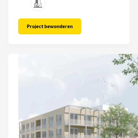
Project bewonderen
De
Keersluis