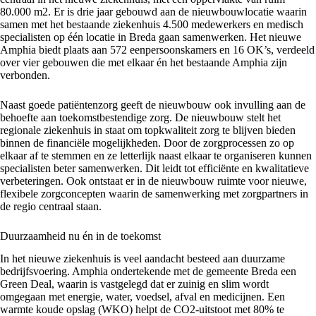
80.000 m2. Er is drie jaar gebouwd aan de nieuwbouwlocatie waarin
samen met het bestaande ziekenhuis 4.500 medewerkers en medisch
specialisten op één locatie in Breda gaan samenwerken. Het nieuwe
Amphia biedt plaats aan 572 eenpersoonskamers en 16 OK’s, verdeeld
over vier gebouwen die met elkaar én het bestaande Amphia zijn
verbonden.
Naast goede patiëntenzorg geeft de nieuwbouw ook invulling aan de
behoefte aan toekomstbestendige zorg. De nieuwbouw stelt het
regionale ziekenhuis in staat om topkwaliteit zorg te blijven bieden
binnen de financiële mogelijkheden. Door de zorgprocessen zo op
elkaar af te stemmen en ze letterlijk naast elkaar te organiseren kunnen
specialisten beter samenwerken. Dit leidt tot efficiënte en kwalitatieve
verbeteringen. Ook ontstaat er in de nieuwbouw ruimte voor nieuwe,
flexibele zorgconcepten waarin de samenwerking met zorgpartners in
de regio centraal staan.
Duurzaamheid nu én in de toekomst
In het nieuwe ziekenhuis is veel aandacht besteed aan duurzame
bedrijfsvoering. Amphia ondertekende met de gemeente Breda een
Green Deal, waarin is vastgelegd dat er zuinig en slim wordt
omgegaan met energie, water, voedsel, afval en medicijnen. Een
warmte koude opslag (WKO) helpt de CO2-uitstoot met 80% te