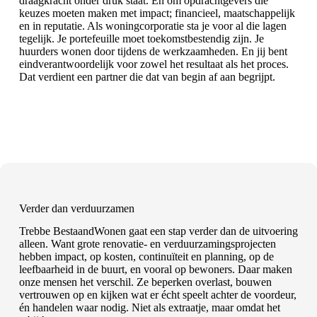
draagkracht onder druk staat. En om opdrachtgevers die
keuzes moeten maken met impact; financieel, maatschappelijk
en in reputatie. Als woningcorporatie sta je voor al die lagen
tegelijk. Je portefeuille moet toekomstbestendig zijn. Je
huurders wonen door tijdens de werkzaamheden. En jij bent
eindverantwoordelijk voor zowel het resultaat als het proces.
Dat verdient een partner die dat van begin af aan begrijpt.
Verder dan verduurzamen
Trebbe BestaandWonen gaat een stap verder dan de uitvoering
alleen. Want grote renovatie- en verduurzamingsprojecten
hebben impact, op kosten, continuïteit en planning, op de
leefbaarheid in de buurt, en vooral op bewoners. Daar maken
onze mensen het verschil. Ze beperken overlast, bouwen
vertrouwen op en kijken wat er écht speelt achter de voordeur,
én handelen waar nodig. Niet als extraatje, maar omdat het