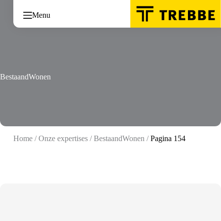
Ga
naar
Menu
de
inhoud
BestaandWonen
Home
/
Onze expertises
/
BestaandWonen
/
Pagina 154