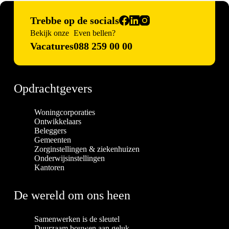
Trebbe op de socials
Bekijk onze
Even bellen?
Vacatures
088 259 00 00
Opdrachtgevers
Woningcorporaties
Ontwikkelaars
Beleggers
Gemeenten
Zorginstellingen & ziekenhuizen
Onderwijsinstellingen
Kantoren
De wereld om ons heen
Samenwerken is de sleutel
Duurzaam bouwen aan geluk