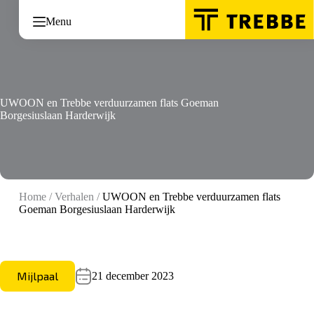
Ga
naar
Menu
de
inhoud
UWOON en Trebbe verduurzamen flats Goeman
Borgesiuslaan Harderwijk
Home
/
Verhalen
/
UWOON en Trebbe verduurzamen flats
Goeman Borgesiuslaan Harderwijk
Mijlpaal
21 december 2023