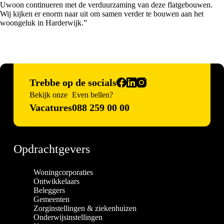
Uwoon continueren met de verduurzaming van deze flatgebouwen.
Wij kijken er enorm naar uit om samen verder te bouwen aan het
woongeluk in Harderwijk.”
Trebbe op de socials
Bekijk onze
Even bellen?
Vacatures
088 259 00 00
Opdrachtgevers
Woningcorporaties
Ontwikkelaars
Beleggers
Gemeenten
Zorginstellingen & ziekenhuizen
Onderwijsinstellingen