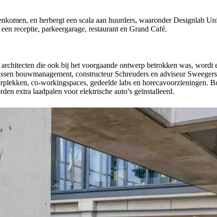
nkomen, en herbergt een scala aan huurders, waaronder Designlab Unive
n een receptie, parkeergarage, restaurant en Grand Café.
rchitecten die ook bij het voorgaande ontwerp betrokken was, wordt ee
ssen bouwmanagement, constructeur Schreuders en adviseur Sweegers e
aderplekken, co-workingspaces, gedeelde labs en horecavoorzieningen. B
den extra laadpalen voor elektrische auto’s geïnstalleerd.