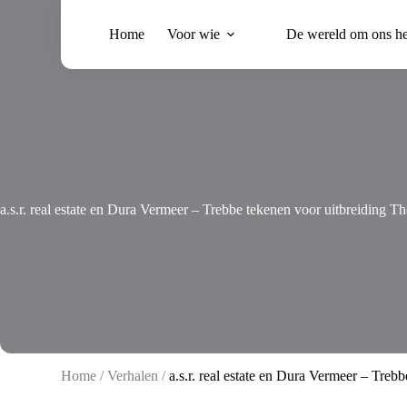
Ga
naar
Home
Voor wie
De wereld om ons h
de
inhoud
a.s.r. real estate en Dura Vermeer – Trebbe tekenen voor uitbreiding 
Home
/
Verhalen
/
a.s.r. real estate en Dura Vermeer – Tre