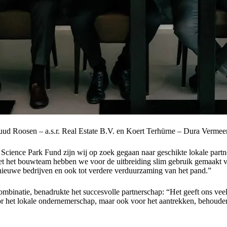
Ruud Roosen – a.s.r. Real Estate B.V. en Koert Terhürne – Dura Verm
ence Park Fund zijn wij op zoek gegaan naar geschikte lokale partner
 het bouwteam hebben we voor de uitbreiding slim gebruik gemaakt van
 nieuwe bedrijven en ook tot verdere verduurzaming van het pand.”
ombinatie, benadrukte het succesvolle partnerschap: “Het geeft ons v
 voor het lokale ondernemerschap, maar ook voor het aantrekken, behoud