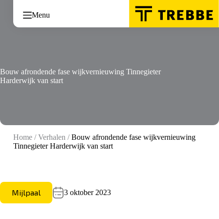
Ga
naar
Menu
de
inhoud
Bouw afrondende fase wijkvernieuwing Tinnegieter
Harderwijk van start
Home
/
Verhalen
/
Bouw afrondende fase wijkvernieuwing
Tinnegieter Harderwijk van start
Mijlpaal
3 oktober 2023