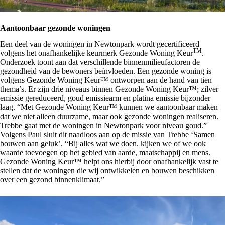
Aantoonbaar gezonde woningen
Een deel van de woningen in Newtonpark wordt gecertificeerd
TM
volgens het onafhankelijke keurmerk
Gezonde Woning Keur
.
Onderzoek toont aan dat verschillende binnenmilieufactoren de
gezondheid van de bewoners beïnvloeden. Een gezonde woning is
volgens
Gezonde Woning Keur™
ontworpen aan de hand van tien
thema’s. Er zijn drie niveaus binnen Gezonde Woning Keur™; zilver
emissie gereduceerd, goud emissiearm en platina emissie bijzonder
laag. “Met Gezonde Woning Keur™ kunnen we aantoonbaar maken
dat we niet alleen duurzame, maar ook gezonde woningen realiseren.
Trebbe gaat met de woningen in Newtonpark voor niveau goud.”
Volgens Paul sluit dit naadloos aan op de missie van Trebbe ‘Samen
bouwen aan geluk’. “Bij alles wat we doen, kijken we of we ook
waarde toevoegen op het gebied van aarde, maatschappij en mens.
Gezonde Woning Keur™ helpt ons hierbij door onafhankelijk vast te
stellen dat de woningen die wij ontwikkelen en bouwen beschikken
over een gezond binnenklimaat.”