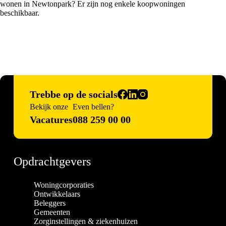
wonen in Newtonpark? Er zijn nog enkele koopwoningen
beschikbaar.
Trebbe op de socials
Bekijk onze
Even bellen?
Vacatures
088 259 00 00
Opdrachtgevers
Woningcorporaties
Ontwikkelaars
Beleggers
Gemeenten
Zorginstellingen & ziekenhuizen