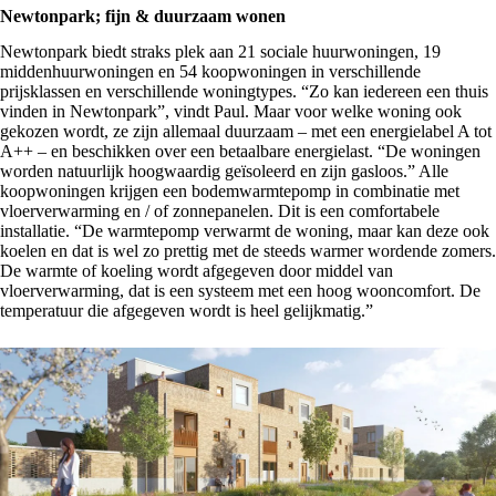
Newtonpark; fijn & duurzaam wonen
Newtonpark biedt straks plek aan 21 sociale huurwoningen, 19
middenhuurwoningen en 54 koopwoningen in verschillende
prijsklassen en verschillende woningtypes. “Zo kan iedereen een thuis
vinden in Newtonpark”, vindt Paul. Maar voor welke woning ook
gekozen wordt, ze zijn allemaal duurzaam – met een energielabel A tot
A++ – en beschikken over een betaalbare energielast. “De woningen
worden natuurlijk hoogwaardig geïsoleerd en zijn gasloos.” Alle
koopwoningen krijgen een bodemwarmtepomp in combinatie met
vloerverwarming en / of zonnepanelen. Dit is een comfortabele
installatie. “De warmtepomp verwarmt de woning, maar kan deze ook
koelen en dat is wel zo prettig met de steeds warmer wordende zomers.
De warmte of koeling wordt afgegeven door middel van
vloerverwarming, dat is een systeem met een hoog wooncomfort. De
temperatuur die afgegeven wordt is heel gelijkmatig.”