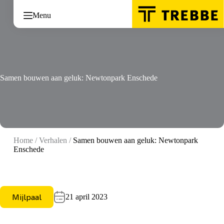
Ga
naar
Menu
de
inhoud
Samen bouwen aan geluk: Newtonpark Enschede
Home
/
Verhalen
/
Samen bouwen aan geluk: Newtonpark
Enschede
Mijlpaal
21 april 2023