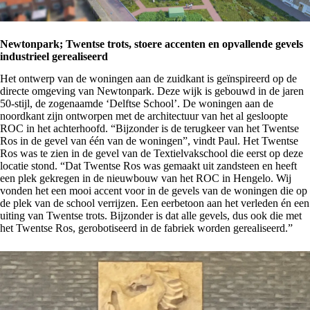
Newtonpark; Twentse trots, stoere accenten en opvallende gevels
industrieel gerealiseerd
Het ontwerp van de woningen aan de zuidkant is geïnspireerd op de
directe omgeving van Newtonpark. Deze wijk is gebouwd in de jaren
50-stijl, de zogenaamde ‘Delftse School’. De woningen aan de
noordkant zijn ontworpen met de architectuur van het al gesloopte
ROC in het achterhoofd. “Bijzonder is de terugkeer van het Twentse
Ros in de gevel van één van de woningen”, vindt Paul. Het Twentse
Ros was te zien in de gevel van de Textielvakschool die eerst op deze
locatie stond. “Dat Twentse Ros was gemaakt uit zandsteen en heeft
een plek gekregen in de nieuwbouw van het ROC in Hengelo. Wij
vonden het een mooi accent voor in de gevels van de woningen die op
de plek van de school verrijzen. Een eerbetoon aan het verleden én een
uiting van Twentse trots. Bijzonder is dat alle gevels, dus ook die met
het Twentse Ros, gerobotiseerd in de fabriek worden gerealiseerd.”