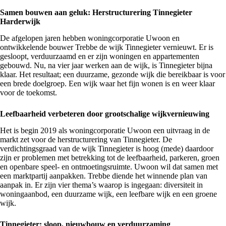
Samen bouwen aan geluk: Herstructurering Tinnegieter
Harderwijk
De afgelopen jaren hebben woningcorporatie Uwoon en
ontwikkelende bouwer Trebbe de wijk Tinnegieter vernieuwt. Er is
gesloopt, verduurzaamd en er zijn woningen en appartementen
gebouwd. Nu, na vier jaar werken aan de wijk, is
Tinnegieter
bijna
klaar. Het resultaat; een duurzame, gezonde wijk die bereikbaar is voor
een brede doelgroep. Een wijk waar het fijn wonen is en weer klaar
voor de toekomst.
Leefbaarheid verbeteren door grootschalige wijkvernieuwing
Het is begin 2019 als woningcorporatie Uwoon een uitvraag in de
markt zet voor de herstructurering van Tinnegieter. De
verdichtingsgraad van de wijk Tinnegieter is hoog (mede) daardoor
zijn er problemen met betrekking tot de leefbaarheid, parkeren, groen
en openbare speel- en ontmoetingsruimte. Uwoon wil dat samen met
een marktpartij aanpakken. Trebbe diende het winnende plan van
aanpak in. Er zijn vier thema’s waarop is ingegaan: diversiteit in
woningaanbod, een duurzame wijk, een leefbare wijk en een groene
wijk.
Tinnegieter: sloop, nieuwbouw en verduurzaming