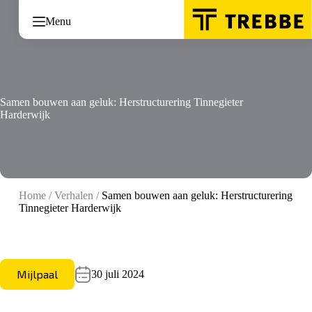
Ga
naar
Menu
de
inhoud
Samen bouwen aan geluk: Herstructurering Tinnegieter
Harderwijk
Home
/
Verhalen
/
Samen bouwen aan geluk: Herstructurering
Tinnegieter Harderwijk
Mijlpaal
30 juli 2024