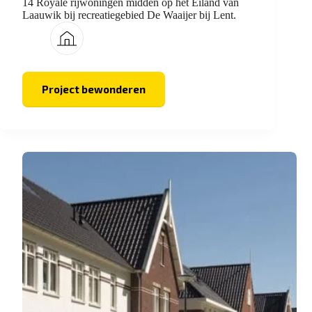
14 Royale rijwoningen midden op het Eiland van
Laauwik bij recreatiegebied De Waaijer bij Lent.
Project bewonderen
Nieuw
Lent
III