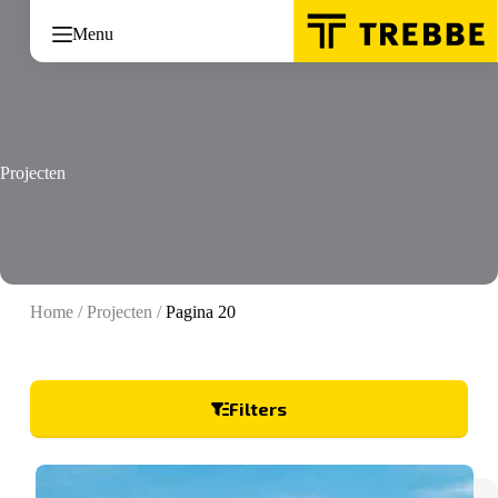
Ga
naar
Menu
de
inhoud
Projecten
Home
/
Projecten
/
Pagina 20
Filters