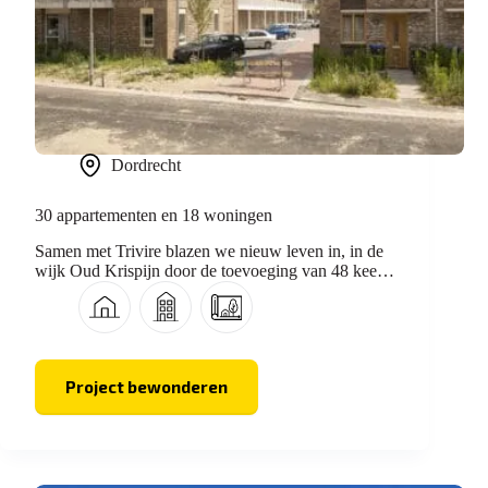
Dordrecht
30 appartementen en 18 woningen
Samen met Trivire blazen we nieuw leven in, in de
wijk Oud Krispijn door de toevoeging van 48 keer
nieuw woongeluk.
Project bewonderen
30
appartementen
en
18
woningen