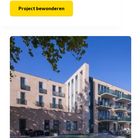
Project bewonderen
Vaneg-
woningen
Vroomshoop