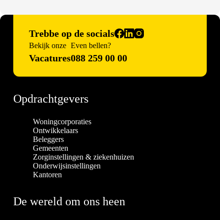
Trebbe op de socials
Bekijk onze
Even bellen?
Vacatures
088 259 00 00
Opdrachtgevers
Woningcorporaties
Ontwikkelaars
Beleggers
Gemeenten
Zorginstellingen & ziekenhuizen
Onderwijsinstellingen
Kantoren
De wereld om ons heen