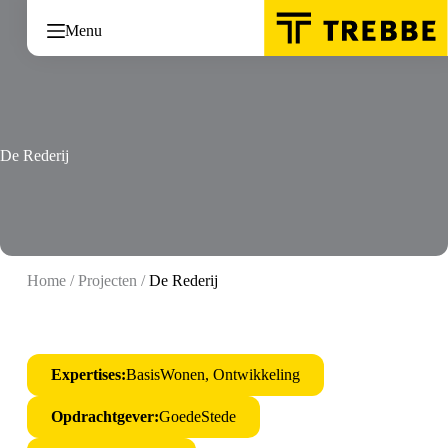
Ga
naar
Menu
de
inhoud
De Rederij
Home
/
Projecten
/
De Rederij
Expertises:
BasisWonen, Ontwikkeling
Opdrachtgever:
GoedeStede