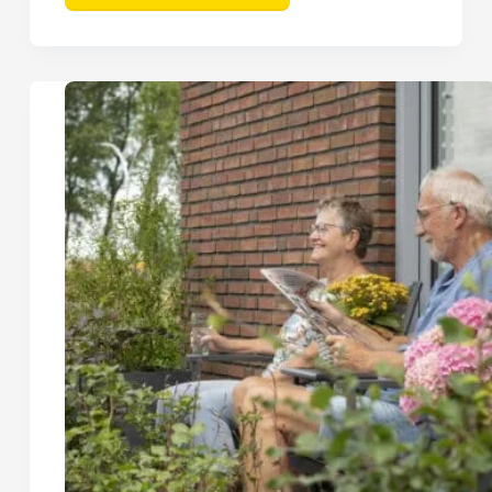
in
Selwerd
–
Hibiscus