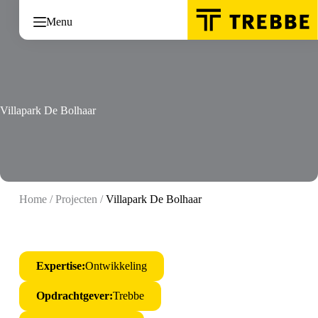
Ga
naar
Menu
de
inhoud
Villapark De Bolhaar
Home
/
Projecten
/
Villapark De Bolhaar
Expertise:
Ontwikkeling
Opdrachtgever:
Trebbe