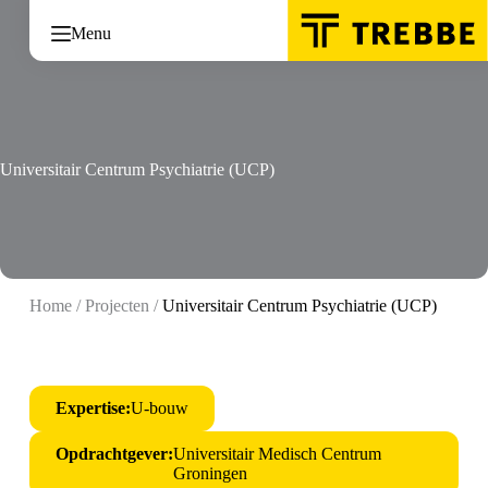
Ga
naar
Menu
de
inhoud
Universitair Centrum Psychiatrie (UCP)
Home
/
Projecten
/
Universitair Centrum Psychiatrie (UCP)
Expertise:
U-bouw
Opdrachtgever:
Universitair Medisch Centrum
Groningen