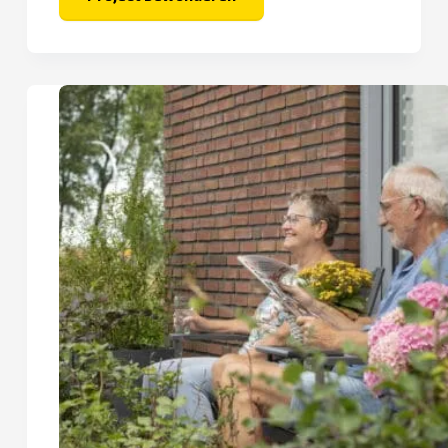
Stad
in
Selwerd
–
Hibiscus