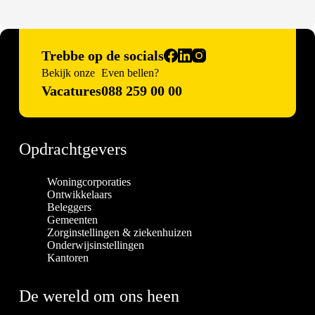
Trebbe op de socials
Bekijk onze
Even bellen?
Vacatures
088 259 00 00
Opdrachtgevers
Woningcorporaties
Ontwikkelaars
Beleggers
Gemeenten
Zorginstellingen & ziekenhuizen
Onderwijsinstellingen
Kantoren
De wereld om ons heen