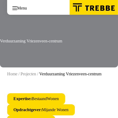
Ga
naar
Menu
de
inhoud
Verduurzaming Vriezenveen-centrum
Home
/
Projecten
/
Verduurzaming Vriezenveen-centrum
Expertise:
BestaandWonen
Opdrachtgever:
Mijande Wonen