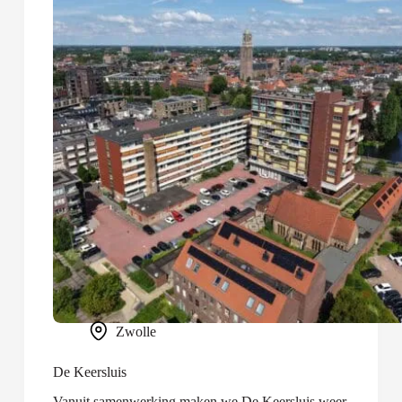
Zwolle
De Keersluis
Vanuit samenwerking maken we De Keersluis weer