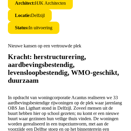
Architect:
HJK Architecten
Locatie:
Delfzijl
Status:
In uitvoering
Nieuwe kansen op een vertrouwde plek
Kracht: herstructurering,
aardbevingsbestendig,
levensloopbestendig, WMO-geschikt,
duurzaam
In opdracht van
woningcorporatie Acantus
realiseren we 33
aardbevingsbestendige rijwoningen op de plek waar jarenlang
OBS Jan Ligthart stond in
Delfzijl.
Zoveel mensen uit de
buurt hebben hier op school gezeten; nu komt er een nieuwe
buurt waar gezinnen hun veilige thuis vinden. De woningen
worden gerealiseerd in een trapeziumvorm, met aan de
voorzijde een Delftse stoep en op het binnenterrein een