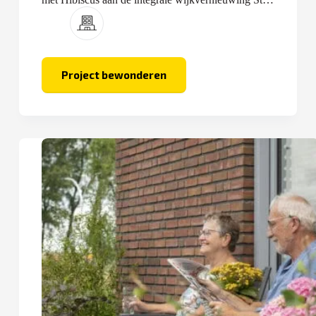
in Selwerd.
Project bewonderen
Stad
in
Selwerd
–
Hibiscus