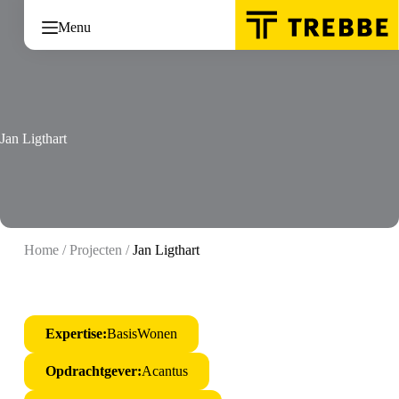
Ga
naar
Menu
de
inhoud
Jan Ligthart
Home
/
Projecten
/
Jan Ligthart
Expertise:
BasisWonen
Opdrachtgever:
Acantus