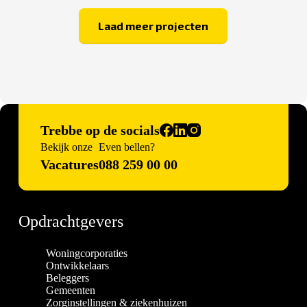
Laad meer projecten
Trebbe op de socials
Bekijk onze
Even bellen?
Vacatures
088 259 00 00
Opdrachtgevers
Woningcorporaties
Ontwikkelaars
Beleggers
Gemeenten
Zorginstellingen & ziekenhuizen