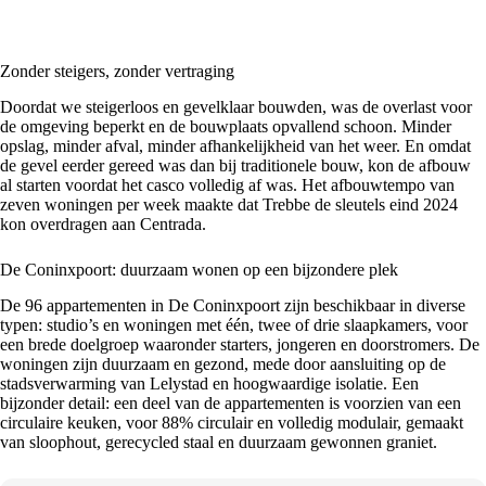
Zonder steigers, zonder vertraging
Doordat we steigerloos en gevelklaar bouwden, was de overlast voor
de omgeving beperkt en de bouwplaats opvallend schoon. Minder
opslag, minder afval, minder afhankelijkheid van het weer. En omdat
de gevel eerder gereed was dan bij traditionele bouw, kon de afbouw
al starten voordat het casco volledig af was. Het afbouwtempo van
zeven woningen per week maakte dat Trebbe de sleutels eind 2024
kon overdragen aan Centrada.
De Coninxpoort: duurzaam wonen op een bijzondere plek
De 96 appartementen in De Coninxpoort zijn beschikbaar in diverse
typen: studio’s en woningen met één, twee of drie slaapkamers, voor
een brede doelgroep waaronder starters, jongeren en doorstromers. De
woningen zijn duurzaam en gezond, mede door aansluiting op de
stadsverwarming van Lelystad en hoogwaardige isolatie. Een
bijzonder detail: een deel van de appartementen is voorzien van een
circulaire keuken, voor 88% circulair en volledig modulair, gemaakt
van sloophout, gerecycled staal en duurzaam gewonnen graniet.