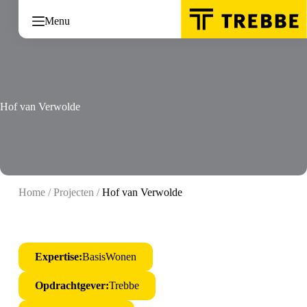
Ga
naar
Menu
de
inhoud
Hof van Verwolde
Home
/
Projecten
/
Hof van Verwolde
Expertise:
BasisWonen
Opdrachtgever:
Trebbe