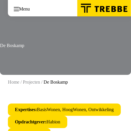
Ga
naar
Menu
de
inhoud
De Boskamp
Home
/
Projecten
/
De Boskamp
Expertises:
BasisWonen, HoogWonen, Ontwikkeling
Opdrachtgever:
Habion