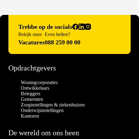
Trebbe op de socials
Bekijk onze
Even bellen?
Vacatures
088 259 00 00
Opdrachtgevers
Woningcorporaties
Ontwikkelaars
Beleggers
Gemeenten
Zorginstellingen & ziekenhuizen
Onderwijsinstellingen
Kantoren
De wereld om ons heen