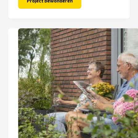
Project bewonderen
Stad
in
Selwerd
–
Hibiscus