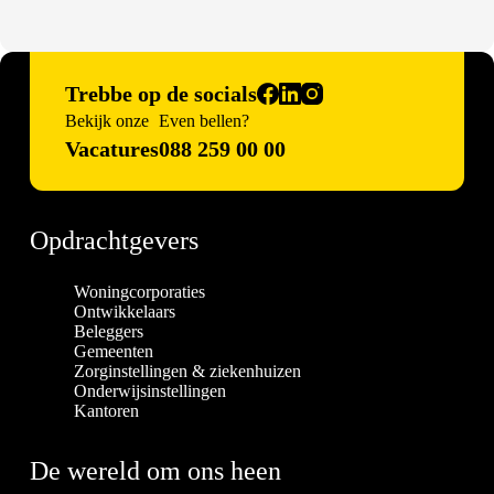
Trebbe op de socials
Bekijk onze
Even bellen?
Vacatures
088 259 00 00
Opdrachtgevers
Woningcorporaties
Ontwikkelaars
Beleggers
Gemeenten
Zorginstellingen & ziekenhuizen
Onderwijsinstellingen
Kantoren
De wereld om ons heen