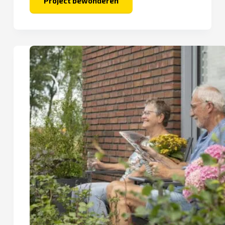
Project bewonderen
Stad
in
Selwerd
–
Hibiscus