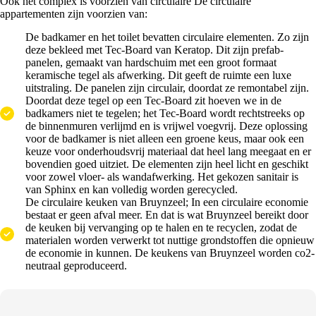
Ook het complex is voorzien van circulaire De circulaire
appartementen zijn voorzien van:
De badkamer en het toilet bevatten circulaire elementen. Zo zijn
deze bekleed met Tec-Board van Keratop. Dit zijn prefab-
panelen, gemaakt van hardschuim met een groot formaat
keramische tegel als afwerking. Dit geeft de ruimte een luxe
uitstraling. De panelen zijn circulair, doordat ze remontabel zijn.
Doordat deze tegel op een Tec-Board zit hoeven we in de
badkamers niet te tegelen; het Tec-Board wordt rechtstreeks op
de binnenmuren verlijmd en is vrijwel voegvrij. Deze oplossing
voor de badkamer is niet alleen een groene keus, maar ook een
keuze voor onderhoudsvrij materiaal dat heel lang meegaat en er
bovendien goed uitziet. De elementen zijn heel licht en geschikt
voor zowel vloer- als wandafwerking. Het gekozen sanitair is
van Sphinx en kan volledig worden gerecycled.
De circulaire keuken van Bruynzeel; In een circulaire economie
bestaat er geen afval meer. En dat is wat Bruynzeel bereikt door
de keuken bij vervanging op te halen en te recyclen, zodat de
materialen worden verwerkt tot nuttige grondstoffen die opnieuw
de economie in kunnen. De keukens van Bruynzeel worden co2-
neutraal geproduceerd.