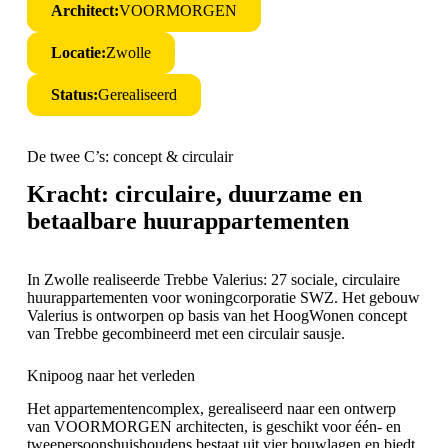
Architect:
VOORMORGEN
Locatie:
Zwolle
Status:
Gerealiseerd
De twee C’s: concept & circulair
Kracht: circulaire, duurzame en
betaalbare huurappartementen
In Zwolle realiseerde Trebbe Valerius: 27 sociale, circulaire
huurappartementen voor woningcorporatie SWZ. Het gebouw
Valerius is ontworpen op basis van het
HoogWonen
concept
van Trebbe gecombineerd met een circulair sausje.
Knipoog naar het verleden
Het appartementencomplex, gerealiseerd naar een ontwerp
van
VOORMORGEN architecten
, is geschikt voor één- en
tweepersoonshuishoudens bestaat uit vier bouwlagen en biedt