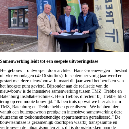
Samenwerking leidt tot een soepele uitvoeringsfase
Het gebouw – ontworpen door architect Hans Groenewegen – bestaat
uit vier woonlagen (4×16 studio’s). In september vorig jaar werd er
gestart met deze nieuwbouw. In maart dit jaar werd het bereiken van
het hoogste punt gevierd. Bijzonder aan de realisatie van de
nieuwbouw is de intensieve samenwerking tussen TMZ, Trebbe en
Batenburg Installatietechniek. Hein Trebbe, directeur bij Trebbe, blikt
terug op een mooie bouwtijd: “Ik ben trots op wat we hier als team
TMZ, Batenburg en Trebbe hebben gerealiseerd. We hebben hier
vanuit een buitengewoon prettige en intensieve samenwerking deze
duurzame en toekomstbestendige appartementen gerealiseerd.” De
bouwteamfase is gezamenlijk doorlopen waarbij transparantie en
vertrouwen de uitgangspunten zijn, dit is doorgetrokken naar de