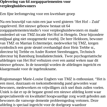
Oplevering van 64 zorgappartementen voor
verpleeghuisbewoners
Een fijne leefomgeving voor een kwetsbare groep
Na een bouwtijd van ruim een jaar werd gisteren
‘Het Hof – Zuid’
opgeleverd. Het nieuwe gebouw bestaat uit 64
zorgappartementen/studio’s voor verpleeghuisbewoners en maakt
onderdeel uit van TMZ-locatie Het Hof in Hengelo. Deze bijzondere
mijlpaal ging niet onopgemerkt voorbij. De heer Heldoorn, bewoner
van
TMZ
en Marrian Echtermeijer, medewerker bij TMZ, kregen
symbolisch een grote sleutel overhandigd door Hein Trebbe sr.,
directeur bij Trebbe en Andre Roetert Steenbruggen, Technisch
directeur bij
Batenburg Installatietechniek
. Twee psychogeriatrische
afdelingen van Het Hof verhuizen over een aantal weken naar dit
nieuwe gebouw. In de tussentijd worden de afdelingen ingericht en
klaargemaakt voor de ingebruikname.
Regiomanager Marie-Louise Engbers van TMZ is enthousiast. “Het is
een mooi, duurzaam en toekomstbestendig pand geworden waar
bewoners, medewerkers en vrijwilligers zich snel thuis zullen voelen.
Uniek is dat er op de begane grond een nieuwe afdeling komt waar
gespecialiseerde en kwalitatief hoogwaardige zorg wordt geboden aan
bewoners die vanwege dementie probleemgedrag vertonen. Deze
afdeling is speciaal ingericht voor de doelgroep waardoor