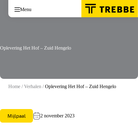
Ga
naar
Menu
de
inhoud
Oplevering Het Hof – Zuid Hengelo
Home
/
Verhalen
/
Oplevering Het Hof – Zuid Hengelo
Mijlpaal
2 november 2023