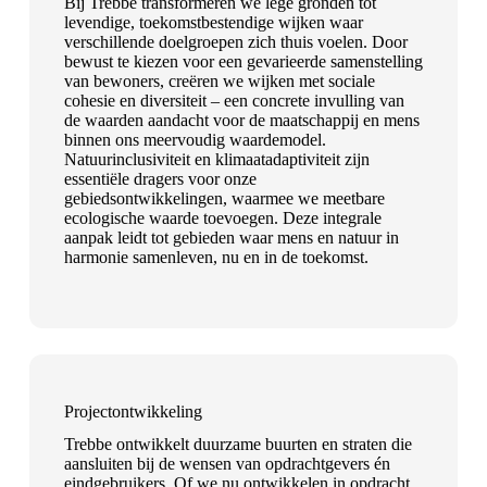
Bij Trebbe transformeren we lege gronden tot
levendige, toekomstbestendige wijken waar
verschillende doelgroepen zich thuis voelen. Door
bewust te kiezen voor een gevarieerde samenstelling
van bewoners, creëren we wijken met sociale
cohesie en diversiteit – een concrete invulling van
de waarden aandacht voor de maatschappij en mens
binnen ons meervoudig waardemodel.
Natuurinclusiviteit en klimaatadaptiviteit zijn
essentiële dragers voor onze
gebiedsontwikkelingen, waarmee we meetbare
ecologische waarde toevoegen. Deze integrale
aanpak leidt tot gebieden waar mens en natuur in
harmonie samenleven, nu en in de toekomst.
Projectontwikkeling
Trebbe ontwikkelt duurzame buurten en straten die
aansluiten bij de wensen van opdrachtgevers én
eindgebruikers. Of we nu ontwikkelen in opdracht