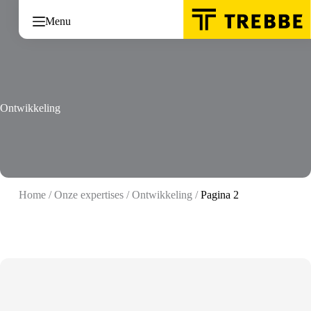
Ga
naar
Menu
de
inhoud
Ontwikkeling
Home
/
Onze expertises
/
Ontwikkeling
/
Pagina 2