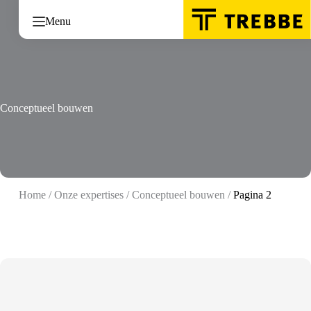
Ga
naar
Menu
de
inhoud
Conceptueel bouwen
Home
/
Onze expertises
/
Conceptueel bouwen
/
Pagina 2