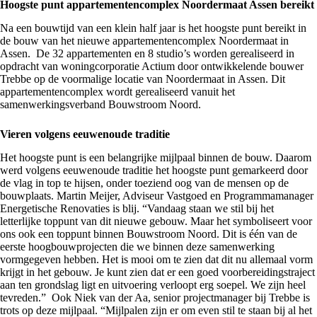
Hoogste punt appartementencomplex Noordermaat Assen bereikt
Na een bouwtijd van een klein half jaar is het hoogste punt bereikt in
de bouw van het nieuwe
appartementencomplex Noordermaat in
Assen
. De 32 appartementen en 8 studio’s worden gerealiseerd in
opdracht van
woningcorporatie Actium
door ontwikkelende bouwer
Trebbe op de voormalige locatie van Noordermaat in Assen. Dit
appartementencomplex wordt gerealiseerd vanuit het
samenwerkingsverband
Bouwstroom Noord.
Vieren volgens eeuwenoude traditie
Het hoogste punt is een belangrijke mijlpaal binnen de bouw. Daarom
werd volgens eeuwenoude traditie het hoogste punt gemarkeerd door
de vlag in top te hijsen, onder toeziend oog van de mensen op de
bouwplaats. Martin Meijer, Adviseur Vastgoed en Programmamanager
Energetische Renovaties is blij. “Vandaag staan we stil bij het
letterlijke toppunt van dit nieuwe gebouw. Maar het symboliseert voor
ons ook een toppunt binnen Bouwstroom Noord. Dit is één van de
eerste hoogbouwprojecten die we binnen deze samenwerking
vormgegeven hebben. Het is mooi om te zien dat dit nu allemaal vorm
krijgt in het gebouw. Je kunt zien dat er een goed voorbereidingstraject
aan ten grondslag ligt en uitvoering verloopt erg soepel. We zijn heel
tevreden.” Ook Niek van der Aa, senior projectmanager bij Trebbe is
trots op deze mijlpaal. “Mijlpalen zijn er om even stil te staan bij al het