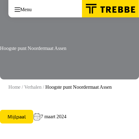
Ga
naar
Menu
de
inhoud
Hoogste punt Noordermaat Assen
Home
/
Verhalen
/
Hoogste punt Noordermaat Assen
Mijlpaal
7 maart 2024