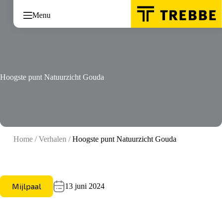
Ga
naar
Menu
de
inhoud
Hoogste punt Natuurzicht Gouda
Home
/
Verhalen
/
Hoogste punt Natuurzicht Gouda
Mijlpaal
13 juni 2024