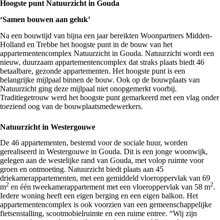
Hoogste punt Natuurzicht in Gouda
‘Samen bouwen aan geluk’
Na een bouwtijd van bijna een jaar bereikten
Woonpartners Midden-
Holland
en Trebbe het hoogste punt in de bouw van het
appartementencomplex
Natuurzicht in Gouda. Natuurzicht wordt een
nieuw, duurzaam appartementencomplex dat straks plaats biedt 46
betaalbare, gezonde appartementen. Het hoogste punt is een
belangrijke mijlpaal binnen de bouw. Ook op de bouwplaats van
Natuurzicht ging deze mijlpaal niet onopgemerkt voorbij.
Traditiegetrouw werd het hoogste punt gemarkeerd met een vlag onder
toeziend oog van de bouwplaatsmedewerkers.
Natuurzicht in Westergouwe
De 46 appartementen, bestemd voor de sociale huur, worden
gerealiseerd in Westergouwe in Gouda. Dit is een jonge woonwijk,
gelegen aan de westelijke rand van Gouda, met volop ruimte voor
groen en ontmoeting. Natuurzicht biedt plaats aan 45
driekamerappartementen, met een gemiddeld vloeroppervlak van 69
2
2
m
en één tweekamerappartement met een vloeroppervlak van 58 m
.
Iedere woning heeft een eigen berging en een eigen balkon. Het
appartementencomplex is ook voorzien van een gemeenschappelijke
fietsenstalling, scootmobielruimte en een ruime entree. “Wij zijn