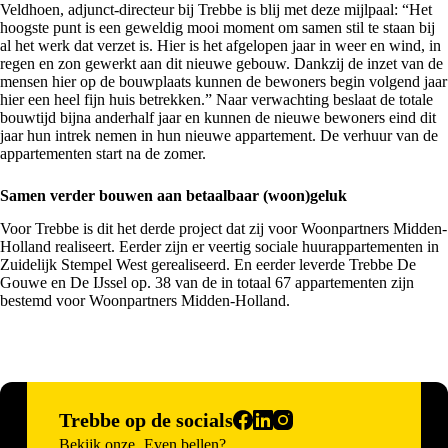
Veldhoen, adjunct-directeur bij Trebbe is blij met deze mijlpaal: “Het
hoogste punt is een geweldig mooi moment om samen stil te staan bij
al het werk dat verzet is. Hier is het afgelopen jaar in weer en wind, in
regen en zon gewerkt aan dit nieuwe gebouw. Dankzij de inzet van de
mensen hier op de bouwplaats kunnen de bewoners begin volgend jaar
hier een heel fijn huis betrekken.” Naar verwachting beslaat de totale
bouwtijd bijna anderhalf jaar en kunnen de nieuwe bewoners eind dit
jaar hun intrek nemen in hun nieuwe appartement. De verhuur van de
appartementen start na de zomer.
Samen verder bouwen aan betaalbaar (woon)geluk
Voor Trebbe is dit het derde project dat zij voor Woonpartners Midden-
Holland realiseert. Eerder zijn er
veertig sociale huurappartementen
in
Zuidelijk Stempel West gerealiseerd. En eerder leverde Trebbe
De
Gouwe en De IJssel
op. 38 van de in totaal 67 appartementen zijn
bestemd voor Woonpartners Midden-Holland.
Trebbe op de socials
Bekijk onze
Even bellen?