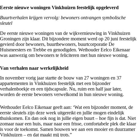
Eerste nieuwe woningen Vinkhuizen feestelijk opgeleverd
Buurtverhalen krijgen vervolg: bewoners ontvangen symbolische
sleutel
De eerste nieuwe woningen van de
wijkvernieuwing
in Vinkhuizen
Groningen zijn klaar. Dit bijzondere moment werd op 20 juni feestelijk
gevierd door bewoners, buurtbewoners, buurtcorporatie De
Huismeesters
en Trebbe en genodigden. Wethouder Eelco Eikenaar
was aanwezig om bewoners te feliciteren met hun nieuwe woning.
Van verhalen naar werkelijkheid
In november vorig jaar
startte de bouw
van 27 woningen en 37
appartementen in Vinkhuizen feestelijk met een bijzonder
verhalenboekje en een tijdscapsule. Nu, ruim een half jaar later,
worden de eerste bewoners verwelkomd in hun nieuwe woning.
Wethouder Eelco Eikenaar geeft aan: ‘Wat een bijzonder moment, de
eerste sleutels zijn deze week uitgereikt en jullie mogen eindelijk
thuiskomen. En dan ook nog in jullie eigen buurt – hoe fijn is dat. Niet
zomaar naar een huis, maar naar een frisse, comfortabele plek die klaar
is voor de toekomst. Samen bouwen we aan een mooier en duurzamer
Vinkhuizen – en dat maakt mij trots.”