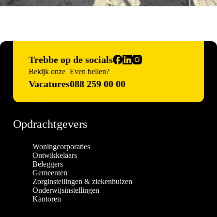
Trebbe op de socials
Bekijk onze
Even bellen?
Vacatures
088 259 00 00
Opdrachtgevers
Woningcorporaties
Ontwikkelaars
Beleggers
Gemeenten
Zorginstellingen & ziekenhuizen
Onderwijsinstellingen
Kantoren