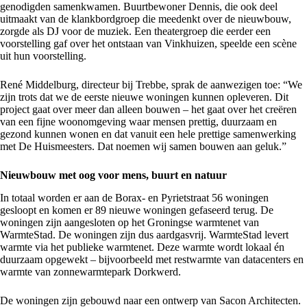
genodigden samenkwamen. Buurtbewoner Dennis, die ook deel
uitmaakt van de klankbordgroep die meedenkt over de nieuwbouw,
zorgde als DJ voor de muziek. Een theatergroep die eerder een
voorstelling gaf over het ontstaan van Vinkhuizen, speelde een scène
uit hun voorstelling.
René Middelburg, directeur bij Trebbe, sprak de aanwezigen toe: “We
zijn trots dat we de eerste nieuwe woningen kunnen opleveren. Dit
project gaat over meer dan alleen bouwen – het gaat over het creëren
van een fijne woonomgeving waar mensen prettig, duurzaam en
gezond kunnen wonen en dat vanuit een hele prettige samenwerking
met De Huismeesters. Dat noemen wij samen bouwen aan geluk.”
Nieuwbouw met oog voor mens, buurt en natuur
In totaal worden er aan de Borax- en Pyrietstraat 56 woningen
gesloopt en komen er 89 nieuwe woningen gefaseerd terug. De
woningen zijn aangesloten op het Groningse warmtenet van
WarmteStad. De woningen zijn dus aardgasvrij. WarmteStad levert
warmte via het publieke warmtenet. Deze warmte wordt lokaal én
duurzaam opgewekt – bijvoorbeeld met restwarmte van datacenters en
warmte van zonnewarmtepark Dorkwerd.
De woningen zijn gebouwd naar een ontwerp van Sacon Architecten.