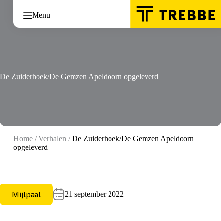
Ga
naar
Menu
de
inhoud
De Zuiderhoek/De Gemzen Apeldoorn opgeleverd
Home
/
Verhalen
/
De Zuiderhoek/De Gemzen Apeldoorn
opgeleverd
Mijlpaal
21 september 2022