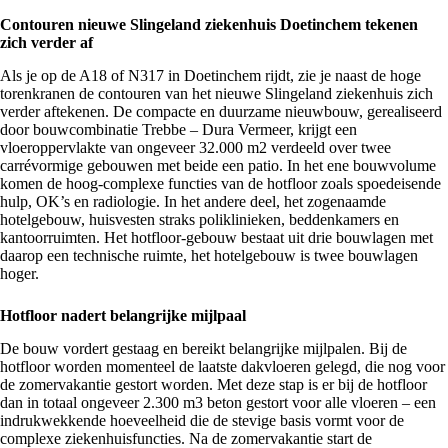
Contouren nieuwe Slingeland ziekenhuis Doetinchem tekenen
zich verder af
Als je op de A18 of N317 in
Doetinchem
rijdt, zie je naast de hoge
torenkranen de contouren van het nieuwe
Slingeland
ziekenhuis zich
verder aftekenen. De compacte en duurzame nieuwbouw, gerealiseerd
door bouwcombinatie Trebbe – Dura Vermeer, krijgt een
vloeroppervlakte van ongeveer 32.000 m2 verdeeld over twee
carrévormige gebouwen met beide een patio. In het ene bouwvolume
komen de hoog-complexe functies van de hotfloor zoals spoedeisende
hulp, OK’s en radiologie. In het andere deel, het zogenaamde
hotelgebouw, huisvesten straks poliklinieken, beddenkamers en
kantoorruimten. Het hotfloor-gebouw bestaat uit drie bouwlagen met
daarop een technische ruimte, het hotelgebouw is twee bouwlagen
hoger.
Hotfloor nadert belangrijke mijlpaal
De bouw vordert gestaag en bereikt belangrijke mijlpalen. Bij de
hotfloor worden momenteel de laatste dakvloeren gelegd, die nog voor
de zomervakantie gestort worden. Met deze stap is er bij de hotfloor
dan in totaal ongeveer 2.300 m3 beton gestort voor alle vloeren – een
indrukwekkende hoeveelheid die de stevige basis vormt voor de
complexe ziekenhuisfuncties. Na de zomervakantie start de