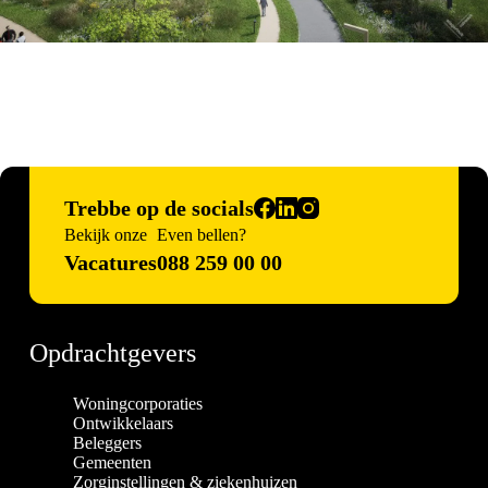
Trebbe op de socials
Bekijk onze
Even bellen?
Vacatures
088 259 00 00
Opdrachtgevers
Woningcorporaties
Ontwikkelaars
Beleggers
Gemeenten
Zorginstellingen & ziekenhuizen