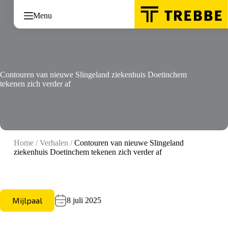
Ga
naar
Menu
de
inhoud
Contouren van nieuwe Slingeland ziekenhuis Doetinchem
tekenen zich verder af
Home
/
Verhalen
/
Contouren van nieuwe Slingeland
ziekenhuis Doetinchem tekenen zich verder af
Mijlpaal
8 juli 2025