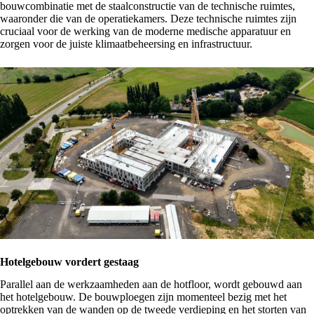
bouwcombinatie met de staalconstructie van de technische ruimtes,
waaronder die van de operatiekamers. Deze technische ruimtes zijn
cruciaal voor de werking van de moderne medische apparatuur en
zorgen voor de juiste klimaatbeheersing en infrastructuur.
Hotelgebouw vordert gestaag
Parallel aan de werkzaamheden aan de hotfloor, wordt gebouwd aan
het hotelgebouw. De bouwploegen zijn momenteel bezig met het
optrekken van de wanden op de tweede verdieping en het storten van