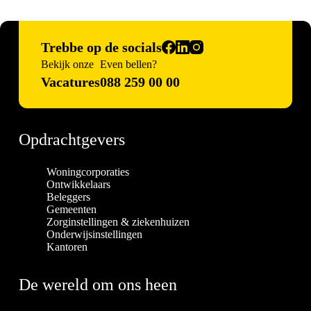
Trebbe op de socials
Bekijk onze
Even bellen?
Vacatures
088 259 00 00
Opdrachtgevers
Woningcorporaties
Ontwikkelaars
Beleggers
Gemeenten
Zorginstellingen & ziekenhuizen
Onderwijsinstellingen
Kantoren
De wereld om ons heen