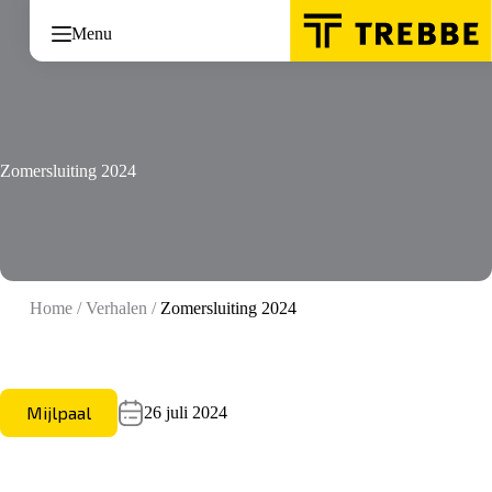
Ga
naar
Menu
de
inhoud
Zomersluiting 2024
Home
/
Verhalen
/
Zomersluiting 2024
Mijlpaal
26 juli 2024