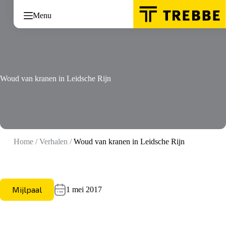
Ga
naar
Menu
de
inhoud
Woud van kranen in Leidsche Rijn
Home
/
Verhalen
/
Woud van kranen in Leidsche Rijn
Mijlpaal
1 mei 2017