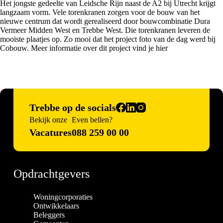
Het jongste gedeelte van Leidsche Rijn naast de A2 bij Utrecht krijgt
langzaam vorm. Vele torenkranen zorgen voor de bouw van het
nieuwe centrum dat wordt gerealiseerd door bouwcombinatie Dura
Vermeer Midden West en Trebbe West. Die torenkranen leveren de
mooiste plaatjes op. Zo mooi dat het project foto van de dag werd bij
Cobouw
. Meer informatie over
dit project vind je hier
Trebbe op de socials
Bekijk onze
Even bellen?
Vacatures
088 259 00 00
Opdrachtgevers
Woningcorporaties
Ontwikkelaars
Beleggers