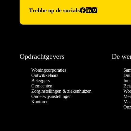
Trebbe op de socials
Opdrachtgevers
De wer
Woningcorporaties
Sam
Ontwikkelaars
Duu
Beleggers
Inn
Gemeenten
Bet
Zorginstellingen & ziekenhuizen
Woo
Onderwijsinstellingen
Mee
Kantoren
Maa
Onz