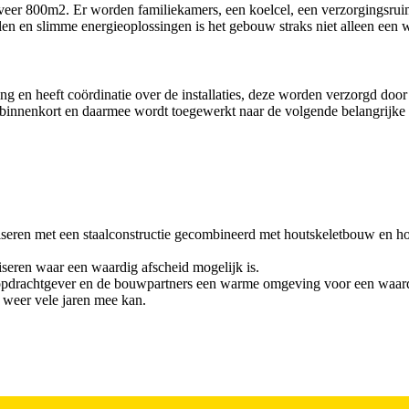
eer 800m2. Er worden familiekamers, een koelcel, een verzorgingsruim
alen en slimme energieoplossingen is het gebouw straks niet alleen ee
 en heeft coördinatie over de installaties, deze worden verzorgd door
innenkort en daarmee wordt toegewerkt naar de volgende belangrijke mij
liseren met een staalconstructie gecombineerd met houtskeletbouw en h
iseren waar een waardig afscheid mogelijk is.
pdrachtgever en de bouwpartners een warme omgeving voor een waardig
t weer vele jaren mee kan.