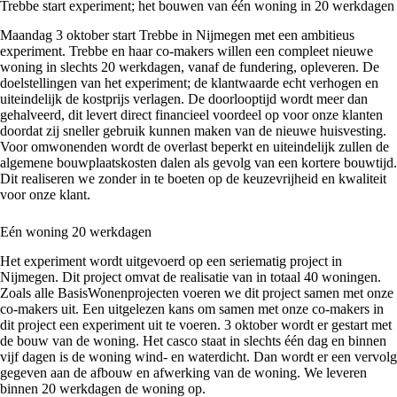
Trebbe start experiment; het bouwen van één woning in 20 werkdagen
Maandag 3 oktober start Trebbe in Nijmegen met een ambitieus
experiment.
Trebbe en haar co-makers
willen een compleet nieuwe
woning in slechts 20 werkdagen, vanaf de fundering, opleveren. De
doelstellingen van het experiment; de klantwaarde echt verhogen en
uiteindelijk de kostprijs verlagen. De doorlooptijd wordt meer dan
gehalveerd, dit levert direct financieel voordeel op voor onze klanten
doordat zij sneller gebruik kunnen maken van de nieuwe huisvesting.
Voor omwonenden wordt de overlast beperkt en uiteindelijk zullen de
algemene bouwplaatskosten dalen als gevolg van een kortere bouwtijd.
Dit realiseren we zonder in te boeten op de keuzevrijheid en kwaliteit
voor onze klant.
Eén woning 20 werkdagen
Het experiment wordt uitgevoerd op een seriematig project in
Nijmegen. Dit project omvat de realisatie van in totaal 40 woningen.
Zoals alle BasisWonenprojecten voeren we dit project samen met onze
co-makers uit. Een uitgelezen kans om samen met onze co-makers in
dit project een experiment uit te voeren. 3 oktober wordt er gestart met
de bouw van de woning. Het casco staat in slechts één dag en binnen
vijf dagen is de woning wind- en waterdicht. Dan wordt er een vervolg
gegeven aan de afbouw en afwerking van de woning. We leveren
binnen 20 werkdagen de woning op.