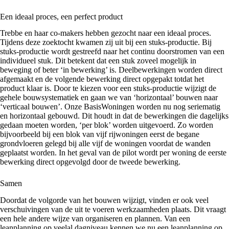
Een ideaal proces, een perfect product
Trebbe en haar co-makers hebben gezocht naar een ideaal proces.
Tijdens deze zoektocht kwamen zij uit bij een stuks-productie. Bij
stuks-productie wordt gestreefd naar het continu doorstromen van een
individueel stuk. Dit betekent dat een stuk zoveel mogelijk in
beweging of beter ‘in bewerking’ is. Deelbewerkingen worden direct
afgemaakt en de volgende bewerking direct opgepakt totdat het
product klaar is. Door te kiezen voor een stuks-productie wijzigt de
gehele bouwsystematiek en gaan we van ‘horizontaal’ bouwen naar
‘verticaal bouwen’. Onze BasisWoningen worden nu nog seriematig
en horizontaal gebouwd. Dit houdt in dat de bewerkingen die dagelijks
gedaan moeten worden, ‘per blok’ worden uitgevoerd. Zo worden
bijvoorbeeld bij een blok van vijf rijwoningen eerst de begane
grondvloeren gelegd bij alle vijf de woningen voordat de wanden
geplaatst worden. In het geval van de pilot wordt per woning de eerste
bewerking direct opgevolgd door de tweede bewerking.
Samen
Doordat de volgorde van het bouwen wijzigt, vinden er ook veel
verschuivingen van de uit te voeren werkzaamheden plaats. Dit vraagt
een hele andere wijze van organiseren en plannen. Van een
leanplanning op veelal dagniveau kennen we nu een leanplanning op