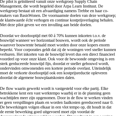
De pilot is geïnitieerd vanuit
onze werkgroep Supply Chain
Management
, die wordt begeleid door Arpa Learn Instituut. De
werkgroep bestaat uit een afvaardiging namens Trebbe en haar co-
makers van BasisWonen. De voornaamste doelen van deze werkgroep;
de klantwaarde écht verhogen en continue kostprijsverlaging behalen.
Met deze pilot geven we een invulling aan beide doelen.
Doordat we doorlooptijd met 60 á 70% kunnen inkorten t.o.v. de
bouwtijd wanneer we horizontaal bouwen, wordt ook de periode
waarover bouwrente betaald moet worden door onze kopers enorm
beperkt. Voor corporaties geldt dat zij de woningen veel sneller kunnen
verhuren. Het inkorten van de bouwtijd levert dus een direct financieel
voordeel op voor onze klant. Ook voor de bewoonde omgeving is een
sterk gerduceerde bouwtijd fijn, doordat er sneller gebouwd wordt,
ondervinden omwonenden een kortere periode overlast. Uiteindelijk
moet de verkorte doorlooptijd ook een kostprijsreductie opleveren
doordat de algemene bouwplaatskosten dalen.
De flow waarin gewerkt wordt is vastgesteld voor elke partij. Elke
betrokkene kent een vast werktempo waarbij er in de planning geen
wachttijden meer zijn opgenomen. Door in de flow te werken vinden
er geen verspillingen plaats en worden faalkosten gereduceerd naar 0.
De bewerkingen volgen elkaar in een vlot tempo op, dit houdt in dat
de eerste bewerking goed uitgevoerd moet zijn voordat de