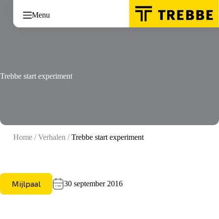
Ga
naar
Menu
de
inhoud
Trebbe start experiment
Home
/
Verhalen
/
Trebbe start experiment
Mijlpaal
30 september 2016