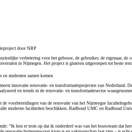
tieproject door NRP
ienlijke verbetering voor het gebouw, de gebruiker, de eigenaar, de 
ersiteit in Nijmegen. Het project is gisteren uitgeroepen tot beste r
rs en studenten samen komen
 meest innovatie renovatie- en transformatieprojecten van Nederland. D
nalyseerd en trends in de renovatie- en transformatiesector waargenome
t de voorbereidingen van de renovatie van het Nijmeegse faculteitsge
alle moderne faciliteiten beschikken. Radboud UMC en Radboud Univer
e: “Ik ben er trots op dat ik onderdeel was van het bouwteam dat heef
e renovatie buitengewoon knap is en vakmanschap laat zien – is echt e