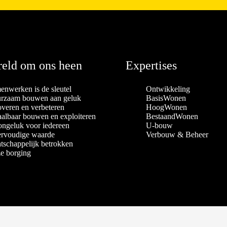
eld om ons heen
Expertises
enwerken is de sleutel
Ontwikkeling
rzaam bouwen aan geluk
BasisWonen
overen en verbeteren
HoogWonen
aalbaar bouwen en exploiteren
BestaandWonen
ngeluk voor iedereen
U-bouw
rvoudige waarde
Verbouw & Beheer
tschappelijk betrokken
e borging