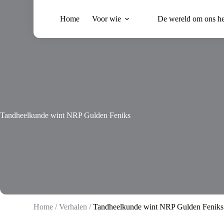
Ga
naar
Home
Voor wie
De wereld om ons h
de
inhoud
Tandheelkunde wint NRP Gulden Feniks
Home
/
Verhalen
/
Tandheelkunde wint NRP Gulden Feniks