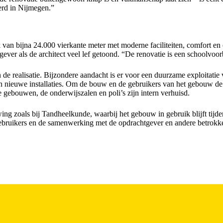
rd in Nijmegen.”
an bijna 24.000 vierkante meter met moderne faciliteiten, comfort en 
er als de architect veel lef getoond. “De renovatie is een schoolvoor
e realisatie. Bijzondere aandacht is er voor een duurzame exploitatie 
 en nieuwe installaties. Om de bouw en de gebruikers van het gebouw d
e gebouwen, de onderwijszalen en poli’s zijn intern verhuisd.
ng zoals bij Tandheelkunde, waarbij het gebouw in gebruik blijft tijde
ebruikers en de samenwerking met de opdrachtgever en andere betrokken 