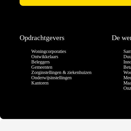
Opdrachtgevers
De wer
Woningcorporaties
Sam
Ontwikkelaars
Duu
Beleggers
Inn
Gemeenten
Bet
Zorginstellingen & ziekenhuizen
Woo
Onderwijsinstellingen
Mee
Kantoren
Maa
Onz