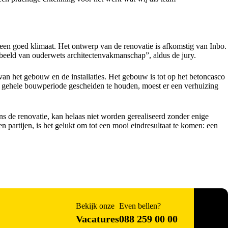
een goed klimaat. Het ontwerp van de renovatie is afkomstig van Inbo.
beeld van ouderwets architectenvakmanschap”, aldus de jury.
van het gebouw en de installaties. Het gebouw is tot op het betoncasco
e gehele bouwperiode gescheiden te houden, moest er een verhuizing
ns de renovatie, kan helaas niet worden gerealiseerd zonder enige
partijen, is het gelukt om tot een mooi eindresultaat te komen: een
Bekijk onze
Even bellen?
Vacatures
088 259 00 00