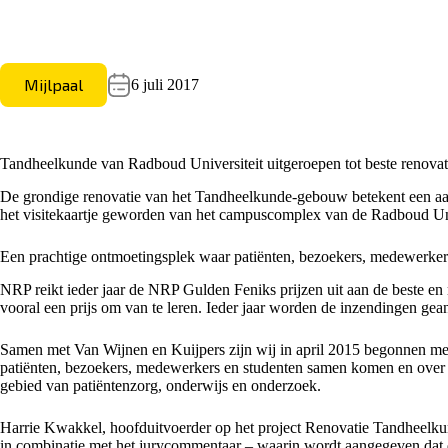
Mijlpaal
6 juli 2017
Tandheelkunde van Radboud Universiteit uitgeroepen tot beste renova
De grondige renovatie van het Tandheelkunde-gebouw betekent een aanz
het visitekaartje geworden van het campuscomplex van de Radboud Univ
Een prachtige ontmoetingsplek waar patiënten, bezoekers, medewerke
NRP reikt ieder jaar de NRP Gulden Feniks prijzen uit aan de beste en
vooral een prijs om van te leren. Ieder jaar worden de inzendingen gea
Samen met Van Wijnen en Kuijpers zijn wij in april 2015 begonnen me
patiënten, bezoekers, medewerkers en studenten samen komen en over 
gebied van patiëntenzorg, onderwijs en onderzoek.
Harrie Kwakkel, hoofduitvoerder op het project Renovatie Tandheelkund
in combinatie met het jurycommentaar – waarin wordt aangegeven dat d