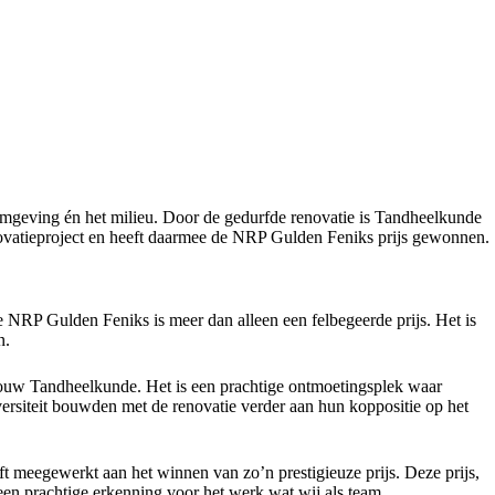
omgeving én het milieu. Door de gedurfde renovatie is Tandheelkunde
enovatieproject en heeft daarmee de NRP Gulden Feniks prijs gewonnen.
e NRP Gulden Feniks is meer dan alleen een felbegeerde prijs. Het is
n.
bouw Tandheelkunde. Het is een prachtige ontmoetingsplek waar
siteit bouwden met de renovatie verder aan hun koppositie op het
t meegewerkt aan het winnen van zo’n prestigieuze prijs. Deze prijs,
en prachtige erkenning voor het werk wat wij als team