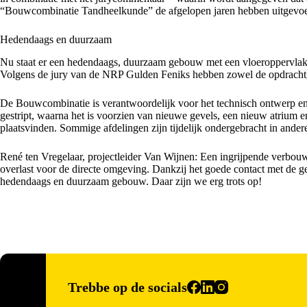
“Bouwcombinatie Tandheelkunde” de afgelopen jaren hebben uitgevoe
Hedendaags en duurzaam
Nu staat er een hedendaags, duurzaam gebouw met een vloeroppervlak v
Volgens de jury van de NRP Gulden Feniks hebben zowel de opdrachtgev
De Bouwcombinatie is verantwoordelijk voor het technisch ontwerp en d
gestript, waarna het is voorzien van nieuwe gevels, een nieuw atrium
plaatsvinden. Sommige afdelingen zijn tijdelijk ondergebracht in ander
René ten Vregelaar, projectleider Van Wijnen: Een ingrijpende verbouwi
overlast voor de directe omgeving. Dankzij het goede contact met de g
hedendaags en duurzaam gebouw. Daar zijn we erg trots op!
Trebbe op de socials